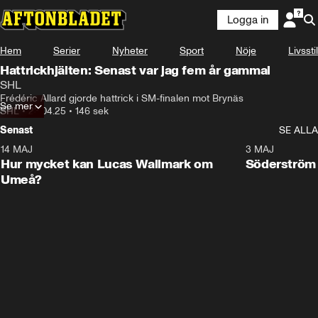
Logga in
Hem
Serier
Nyheter
Sport
Nöje
Livsstil
Hattrickhjälten: Senast var jag fem år gammal
SHL
Frédéric Allard gjorde hattrick i SM-finalen mot Brynäs
Se mer
SHL
•
23.04.25
•
146 sek
Senast
SE ALLA
14 MAJ
1:18
3 MAJ
Plus
Hur mycket kan Lucas Wallmark om
Söderström
Umeå?