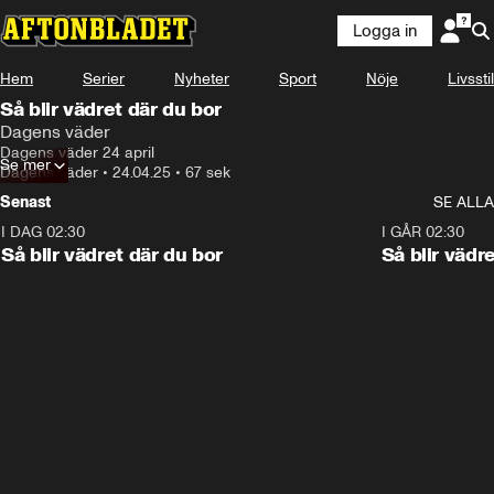
Logga in
Hem
Serier
Nyheter
Sport
Nöje
Livsstil
Så blir vädret där du bor
Dagens väder
Dagens väder 24 april
Se mer
Dagens väder
•
24.04.25
•
67 sek
Senast
SE ALLA
I DAG 02:30
1:06
I GÅR 02:30
Så blir vädret där du bor
Så blir vädr