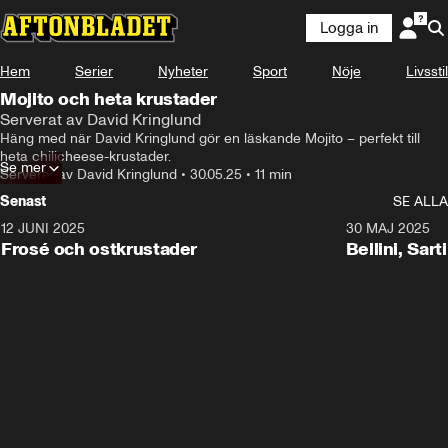
Logga in
Hem
Serier
Nyheter
Sport
Nöje
Livsstil
Mojito och heta krustader
Serverat av David Kringlund
Häng med när David Kringlund gör en läskande Mojito – perfekt till 
heta chilicheese-krustader.
Se mer
Serverat av David Kringlund
•
30.05.25
•
11 min
Senast
SE ALLA
12 JUNI 2025
6:36
30 MAJ 2025
Frosé och ostkrustader
Bellini, Sar