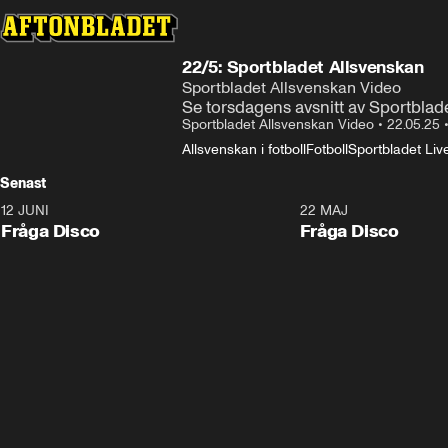
Något gick fel
Det var problem med att ge tillgång 
22/5: Sportbladet Allsvenskan
Fel kod
:
232403
Sportbladet Allsvenskan Video
Se torsdagens avsnitt av Sportblade
Sportbladet Allsvenskan Video
•
22.05.25
Allsvenskan i fotboll
Fotboll
Sportbladet Liv
Senast
12 JUNI
22 MAJ
Fråga Disco
Fråga Disco