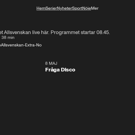
Hem
Serier
Nyheter
Sport
Nöje
Mer
till skyddat innehåll.
Livsstil
t Allsvenskan live här. Programmet startar 08.45.
•
38 min
e
Allsvenskan-Extra-No
8 MAJ
Fråga Disco