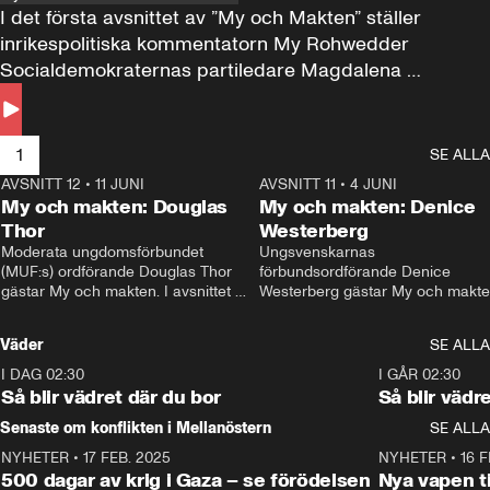
I det första avsnittet av ”My och Makten” ställer 
inrikespolitiska kommentatorn My Rohwedder 
Socialdemokraternas partiledare Magdalena 
Andersson till svars.
1
SE ALLA
AVSNITT 12
•
11 JUNI
26:27
AVSNITT 11
•
4 JUNI
2
My och makten: Douglas
My och makten: Denice
Thor
Westerberg
Moderata ungdomsförbundet 
Ungsvenskarnas 
(MUF:s) ordförande Douglas Thor 
förbundsordförande Denice 
gästar My och makten. I avsnittet 
Westerberg gästar My och makten.
diskuteras tonårsutvisningarna och 
avsnittet diskuteras migrationsfrå
hur Moderaterna ska locka väljare till 
och hur SD ska locka kvinnliga 
Väder
SE ALLA
valet i höst. 
väljare. 
I DAG 02:30
1:06
I GÅR 02:30
Så blir vädret där du bor
Så blir vädr
Senaste om konflikten i Mellanöstern
SE ALLA
NYHETER
•
17 FEB. 2025
0:45
NYHETER
•
16 F
500 dagar av krig i Gaza – se förödelsen
Nya vapen ti