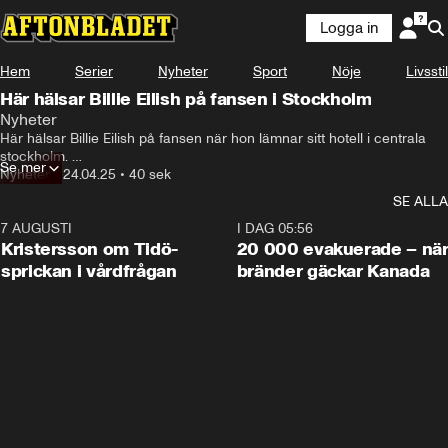
Logga in
Hem
Serier
Nyheter
Sport
Nöje
Livsstil
Här hälsar Billie Eilish på fansen i Stockholm
Nyheter
Här hälsar Billie Eilish på fansen när hon lämnar sitt hotell i centrala 
stockholm. 

Se mer
Nyheter
•
24.04.25
•
40 sek
Världsstjärnan är i stockholm för två spelningar på Avicii Arena, vilket 
SE ALLA
blir hennes första stopp i Europa.
7 AUGUSTI
0:42
I DAG 05:56
Kristersson om Tidö-
20 000 evakuerade – nä
sprickan i vårdfrågan
bränder gäckar Kanada