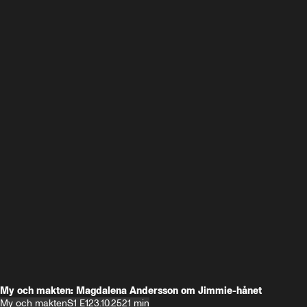
My och makten: Magdalena Andersson om Jimmie-hånet
My och makten
S1 E1
23.10.25
21 min