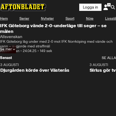
Logga in
Hem
Serier
Nyheter
Sport
Nöje
Livsstil
IFK Göteborg vände 2-0-underläge till seger – se
målen
Allsvenskan
IFK Göteborg låg under med 2-0 mot IFK Norrköping med vände och 
vann – avgjorde med straffmål
Se mer
Allsvenskan
•
24.04.25
•
149 sek
Senast
SE ALLA
3 AUGUSTI
3:00
3 AUGUSTI
Djurgården körde över Västerås
Sirius gör t