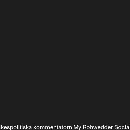
r inrikespolitiska kommentatorn My Rohwedder Soci