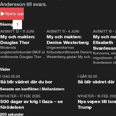
Andersson till svars.
Spela upp
1
Säsong
AVSNITT 12
•
11 JUNI
26:27
AVSNITT 11
•
4 JUNI
23:40
AVSNITT 10
•
My och makten:
My och makten:
My och ma
Douglas Thor
Denice Westerberg
Elisabeth
Moderata 
Ungsvenskarnas 
Svantess
ungdomsförbundet (MUF:s) 
förbundsordförande Denice 
Kvinnorna, ek
ordförande Douglas Thor 
Westerberg gästar My och 
migrationen. E
gästar My och makten. I 
makten. I avsnittet 
Svantesson stäl
avsnittet diskuteras 
diskuteras migrationsfrågan 
när finansmini
Väder
tonårsutvisningarna och hur 
och hur SD ska locka 
Moderaterna ska locka 
kvinnliga väljare. 
I DAG 02:30
1:06
I GÅR 02:30
väljare till valet i höst. 
Så blir vädret där du bor
Så blir vädret där
Senaste om konflikten i Mellanöstern
NYHETER
•
17 FEB. 2025
0:45
NYHETER
•
16 FEB. 20
500 dagar av krig i Gaza – se
Nya vapen till Isr
förödelsen
Trump
200 sekunder