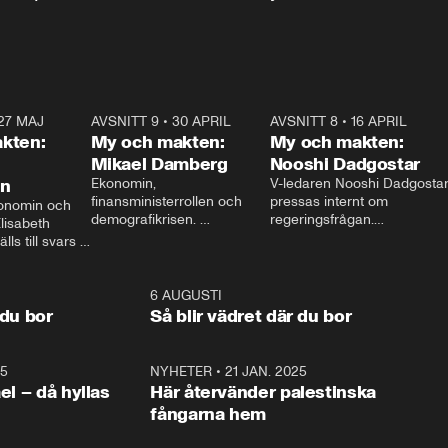
27 MAJ
3:51
AVSNITT 9
•
30 APRIL
24:00
AVSNITT 8
•
16 APRIL
25:1
kten:
My och makten:
My och makten:
Mikael Damberg
Nooshi Dadgostar
on
Ekonomin, 
V-ledaren Nooshi Dadgostar
finansministerrollen och 
pressas internt om 
onomin och 
demografikrisen. 
regeringsfrågan.

lisabeth 
Oppositionen ställs till svars 
I Aftonbladets 
ls till svars 
när Socialdemokraternas 
partiledarutfrågning ”My 
stern gästar 
Mikael Damberg gästar My 
och Makten” sätter hon ner 
My och Makten. 
och Makten. 
foten mot kritikerna:

1:06
6 AUGUSTI
1:0
– Vi ställer upp i val. Ska vi 
 du bor
Så blir vädret där du bor
vara med så sitter vi förstås 
25
1:22
NYHETER
•
21 JAN. 2025
0:5
ael – då hyllas
Här återvänder palestinska
fångarna hem