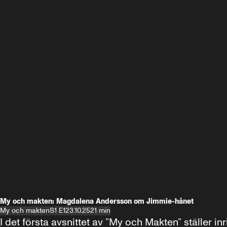
My och makten: Magdalena Andersson om Jimmie-hånet
My och makten
S1 E1
23.10.25
21 min
I det första avsnittet av ”My och Makten” ställe