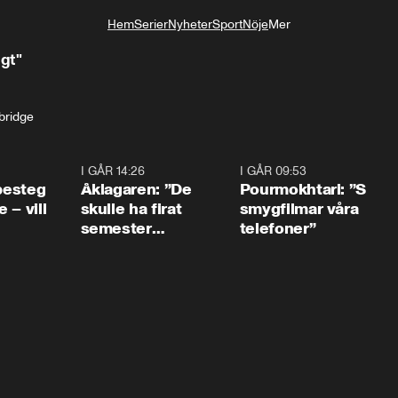
Hem
Serier
Nyheter
Sport
Nöje
Mer
Livsstil
igt"
ridge
0:54
I GÅR 14:26
1:54
I GÅR 09:53
1:3
 besteg
Åklagaren: ”De
Pourmokhtari: ”S
 – vill
skulle ha firat
smygfilmar våra
semester
telefoner”
tillsammans”