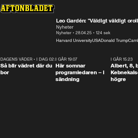
Leo Gardén: "Väldigt väldigt orol
Nyheter
Nyheter
•
28.04.25
•
124 sek
Harvard University
USA
Donald Trump
Camb
DAGENS VÄDER
•
I DAG 02:30
1:06
I GÅR 19:07
0:45
I GÅR 15:23
Så blir vädret där du
Här somnar
Albert, 8,
bor
programledaren – i
Kebnekaise
sändning
högre