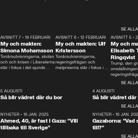
SE ALLA
7
AVSNITT 7
•
19 FEBRUARI
24:30
AVSNITT 6
•
12 FEBRUARI
27:30
AVSNITT 5
•
My och makten:
My och makten: Ulf
My och ma
Simona Mohamsson
Kristersson
Elisabeth
 
Tonårsutvisningarna, skolan 
Tonårsutvisningarna, 
Ringqvist
och och krisen i Liberalerna 
regeringsfrågan och 
Trump, den gr
står i fokus i det sjunde 
matpriserna står i fokus i 
omställningen
avsnittet av ”My och 
det sjätte avsnittet av ”My 
regeringsfråga
makten”. Se när 
och makten”. Se när 
centrum i det 
SE ALLA
Aftonbladets inrikespolitiska 
Aftonbladets inrikespolitiska 
avsnittet av ”
kommentator My 
kommentator My 
6
5 AUGUSTI
1:06
4 AUGUSTI
Makten”. Se nä
Rohwedder ställer 
Rohwedder ställer 
Så blir vädret där du bor
Så blir vädret där
Aftonbladets in
utbildnings- och 
statsminister Ulf Kristersson 
kommentator 
SE ALLA
integrationsminister Simona 
till svars.
Rohwedder stäl
Mohamsson till svars.
Centerpartiets
2
NYHETER
•
16 JAN. 2025
1:01
NYHETER
•
16 JAN. 20
Thand Ring till
Ahmed, 40, är fast i Gaza: ”Vill
Gazaborna: ”Vad s
tillbaka till Sverige”
till?”
SE ALLA