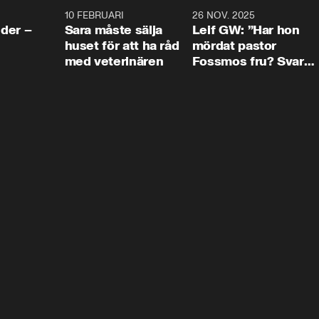
4:24
10 FEBRUARI
4:13
26 NOV. 2025
8:1
der –
Sara måste sälja
Leif GW: ”Har hon
huset för att ha råd
mördat pastor
med veterinären
Fossmos fru? Svar
nej.”