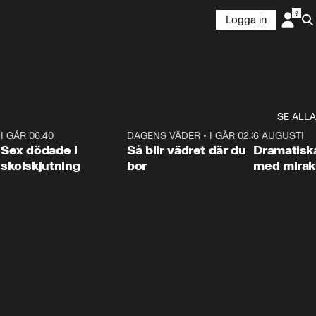
Logga in
SE ALLA
6
I GÅR 06:40
0:47
DAGENS VÄDER
•
I GÅR 02:30
1:06
6 AUGUSTI
Sex dödade i
Så blir vädret där du
Dramatisk
skolskjutning
bor
med miraku