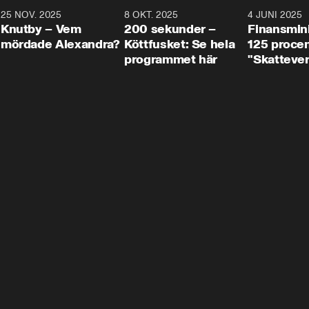
3
25 NOV. 2025
31:05
8 OKT. 2025
4:29
4 JUNI 2025
Knutby – Vem
200 sekunder –
Finansmin
mördade Alexandra?
Köttfusket: Se hela
125 procent
programmet här
"Skattever
viktig uppg