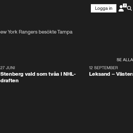
Logga in
 New York Rangers besökte Tampa 
SE ALLA
9
27 JUNI
0:49
12 SEPTEMBER
Plus
Stenberg vald som tvåa i NHL-
Leksand – Väster
draften