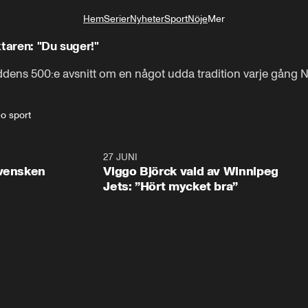
Hem
Serier
Nyheter
Sport
Nöje
Mer
Livsstil
taren: "Du suger!"
ddens 500:e avsnitt om en något udda tradition varje gång
eo sport
0:30
27 JUNI
0:4
svensken
Viggo Björck vald av Winnipeg
Jets: ”Hört mycket bra”