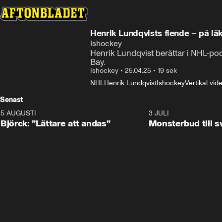
Henrik Lundqvists fiende – på läk
Ishockey
Henrik Lundqvist berättar i NHL-po
Bay.
Ishockey
•
25.04.25
•
19 sek
NHL
Henrik Lundqvist
Ishockey
Vertikal vid
Senast
5 AUGUSTI
2:08
3 JULI
Björck: ”Lättare att andas”
Monsterbud till 