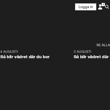
Logga in
SE ALLA
6
4 AUGUSTI
1:06
3 AUGUSTI
Så blir vädret där du bor
Så blir vädret där