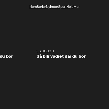
Hem
Serier
Nyheter
Sport
Nöje
Mer
Livsstil
1:06
5 AUGUSTI
1:0
 du bor
Så blir vädret där du bor