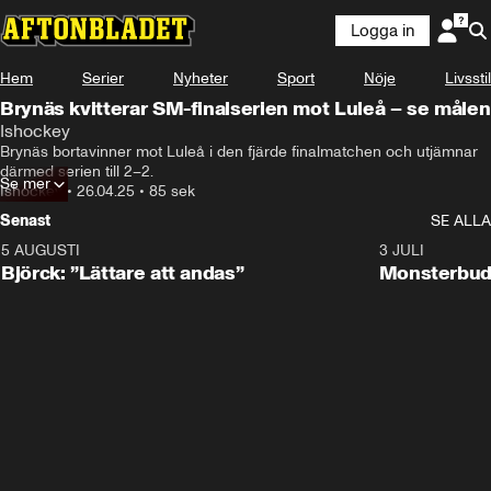
Logga in
Hem
Serier
Nyheter
Sport
Nöje
Livsstil
Brynäs kvitterar SM-finalserien mot Luleå – se målen
Ishockey
Brynäs bortavinner mot Luleå i den fjärde finalmatchen och utjämnar 
därmed serien till 2–2.
Se mer
Ishockey
•
26.04.25
•
85 sek
Senast
SE ALLA
5 AUGUSTI
2:08
3 JULI
Björck: ”Lättare att andas”
Monsterbud 