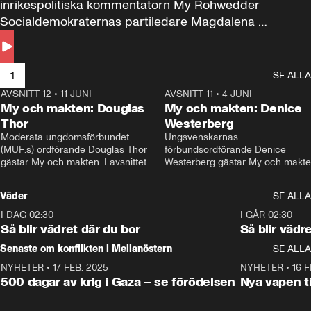
inrikespolitiska kommentatorn My Rohwedder 
Socialdemokraternas partiledare Magdalena 
Andersson till svars.
1
SE ALLA
AVSNITT 12
•
11 JUNI
26:27
AVSNITT 11
•
4 JUNI
2
My och makten: Douglas
My och makten: Denice
Thor
Westerberg
Moderata ungdomsförbundet 
Ungsvenskarnas 
(MUF:s) ordförande Douglas Thor 
förbundsordförande Denice 
gästar My och makten. I avsnittet 
Westerberg gästar My och makten.
diskuteras tonårsutvisningarna och 
avsnittet diskuteras migrationsfrå
hur Moderaterna ska locka väljare till 
och hur SD ska locka kvinnliga 
Väder
SE ALLA
valet i höst. 
väljare. 
I DAG 02:30
1:06
I GÅR 02:30
Så blir vädret där du bor
Så blir vädr
Senaste om konflikten i Mellanöstern
SE ALLA
NYHETER
•
17 FEB. 2025
0:45
NYHETER
•
16 F
500 dagar av krig i Gaza – se förödelsen
Nya vapen ti