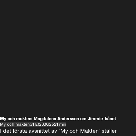
My och makten: Magdalena Andersson om Jimmie-hånet
My och makten
S1 E1
23.10.25
21 min
I det första avsnittet av ”My och Makten” ställer 