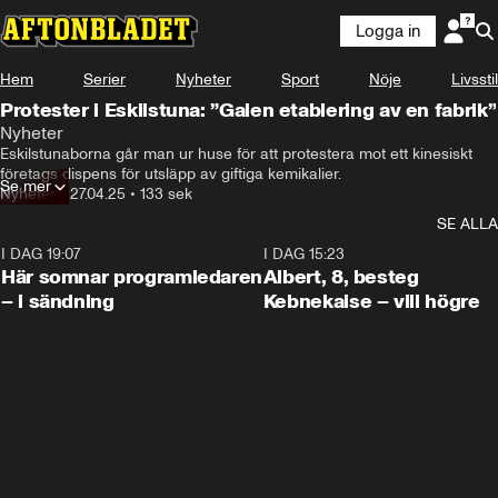
Logga in
Hem
Serier
Nyheter
Sport
Nöje
Livsstil
Protester i Eskilstuna: ”Galen etablering av en fabrik”
Nyheter
Eskilstunaborna går man ur huse för att protestera mot ett kinesiskt 
företags dispens för utsläpp av giftiga kemikalier.
Se mer
Nyheter
•
27.04.25
•
133 sek
SE ALLA
I DAG 19:07
0:45
I DAG 15:23
Här somnar programledaren
Albert, 8, besteg
– i sändning
Kebnekaise – vill högre