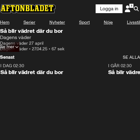
Logga in
Hem
Serier
Nyheter
Sport
Nöje
Livsstil
Så blir vädret där du bor
Dagens väder
Dagens väder 27 april
Se mer
Dagens väder
•
27.04.25
•
67 sek
Senast
SE ALLA
I DAG 02:30
1:06
I GÅR 02:30
Så blir vädret där du bor
Så blir vädr