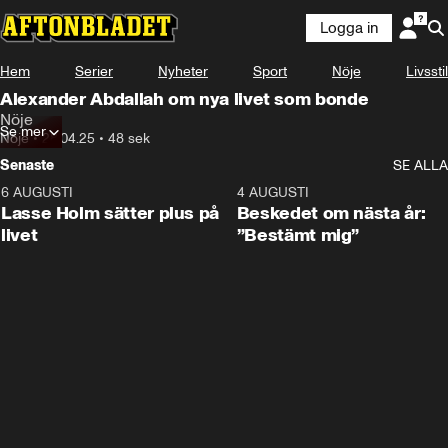
Logga in
Hem
Serier
Nyheter
Sport
Nöje
Livsstil
Alexander Abdallah om nya livet som bonde
Nöje
Se mer
Nöje
•
28.04.25
•
48 sek
Senaste
SE ALLA
6 AUGUSTI
1:04
4 AUGUSTI
Lasse Holm sätter plus på
Beskedet om nästa år:
livet
”Bestämt mig”