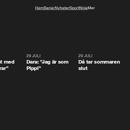
Hem
Serier
Nyheter
Sport
Nöje
Mer
Livsstil
1:02
29 JULI
0:41
29 JULI
0:3
at med
Dara: ”Jag är som
Då tar sommaren
rar”
Pippi”
slut