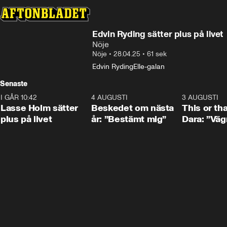
Edvin Ryding sätter plus på livet
Nöje
Nöje
•
28.04.25
•
61 sek
Edvin Ryding
Elle-galan
Senaste
I GÅR 10:42
1:04
4 AUGUSTI
0:24
3 AUGUSTI
Lasse Holm sätter
Beskedet om nästa
This or th
plus på livet
år: ”Bestämt mig”
Dara: ”Väg