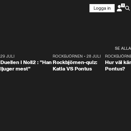
Logga in
SE ALLA
9
29 JULI
0:47
ROCKBJÖRNEN
•
28 JULI
0:15
ROCKBJÖRN
Duellen i Noll2 : ”Han
Rockbjörnen-quiz:
Hur väl kä
ljuger mest”
Katia VS Pontus
Pontus?