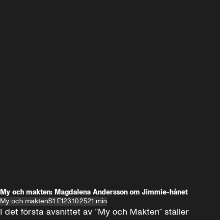
My och makten: Magdalena Andersson om Jimmie-hånet
My och makten
S1 E1
23.10.25
21 min
I det första avsnittet av ”My och Makten” ställer 