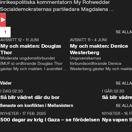
inrikespolitiska kommentatorn My Rohwedder 
Socialdemokraternas partiledare Magdalena 
Andersson till svars.
1
SE ALLA
AVSNITT 12
•
11 JUNI
26:27
AVSNITT 11
•
4 JUNI
2
My och makten: Douglas
My och makten: Denice
Thor
Westerberg
Moderata ungdomsförbundet 
Ungsvenskarnas 
(MUF:s) ordförande Douglas Thor 
förbundsordförande Denice 
gästar My och makten. I avsnittet 
Westerberg gästar My och makten.
diskuteras tonårsutvisningarna och 
avsnittet diskuteras migrationsfrå
hur Moderaterna ska locka väljare till 
och hur SD ska locka kvinnliga 
Väder
SE ALLA
valet i höst. 
väljare. 
I DAG 02:30
1:06
I GÅR 02:30
Så blir vädret där du bor
Så blir vädr
Senaste om konflikten i Mellanöstern
SE ALLA
NYHETER
•
17 FEB. 2025
0:45
NYHETER
•
16 F
500 dagar av krig i Gaza – se förödelsen
Nya vapen ti