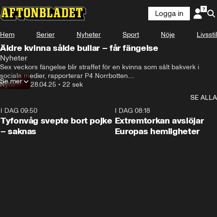
Logga in
Hem
Serier
Nyheter
Sport
Nöje
Livsstil
Äldre kvinna sålde bullar – får fängelse
Nyheter
Sex veckors fängelse blir straffet för en kvinna som sålt bakverk i 
sociala medier, rapporterar P4 Norrbotten.

Se mer
Nyheter
•
28.04.25
•
22 sek
Kvinnan har under flera år sålt bröd, bullar och smörgåstårtor i grupper 
SE ALLA
på Facebook. Men hennes verksamhet har inte registrerats och köket 
är inte godkänt och trots påtryckningar och böter från kommunen har 
I DAG 09:50
0:53
I DAG 08:18
försäljningen fortsatt.

Tyfonvåg svepte bort pojke
Extremtorkan avslöjar
– saknas
Europas hemligheter
Nu har hovrätten för övre Norrland dömt kvinnan till sex veckors 
fängelse. Advokat Frida Larsson säger att hennes klient är nedslagen.

– Hon delar inte bedömningen att det hon gjort motiverar 
fängelsestraff och hon kan inte heller förstå hur hon skulle klara av att 
avtjäna fängelsestraff.