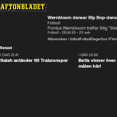
Wernbloom dansar Bip Bop-dans
Fotboll
Pontus Wernbloom träffar Stig "St
Fotboll
•
28.04.25
•
23 sek
Allsvenskan i fotboll
Fotboll
Degerfors IF
Ver
Senast
I DAG 12:41
0:42
I GÅR 20:36
Salah anländer till Trabzonspor
Betis vinner över
målen här!