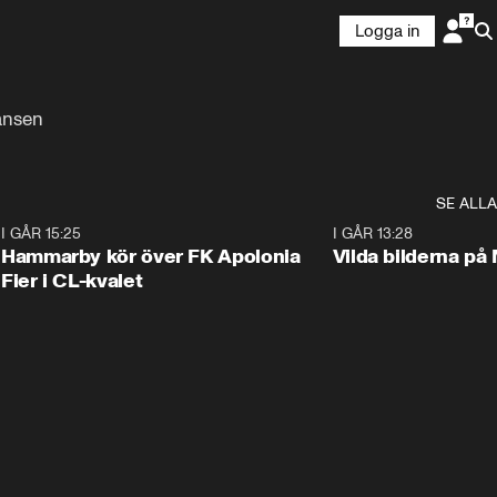
Logga in
ansen
SE ALLA
6
I GÅR 15:25
1:31
I GÅR 13:28
Hammarby kör över FK Apolonia
Vilda bilderna på
Fier i CL-kvalet