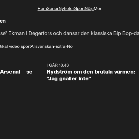
Hem
Serier
Nyheter
Sport
Nöje
Mer
Livsstil
en
isse" Ekman i Degerfors och dansar den klassiska Bip Bop-d
tikal video sport
Allsvenskan-Extra-No
1:30
I GÅR 18:43
0:4
 Arsenal – se
Rydström om den brutala värmen:
”Jag gnäller inte”