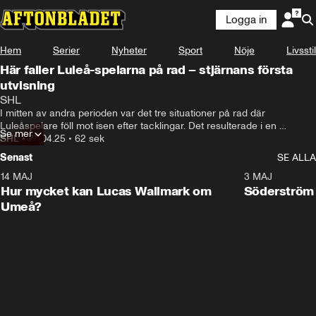
Logga in
Hem
Serier
Nyheter
Sport
Nöje
Livsstil
Här faller Luleå-spelarna på rad – stjärnans första
utvisning
SHL
I mitten av andra perioden var det tre situationer på rad där 
Luleåspelare föll mot isen efter tacklingar. Det resulterade i en 
Se mer
utvisning på Brynäs Jakob Silfverberg.
SHL
•
28.04.25
•
62 sek
Senast
SE ALLA
14 MAJ
1:18
3 MAJ
Plus
Hur mycket kan Lucas Wallmark om
Söderström
Umeå?