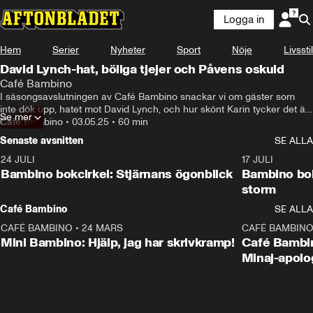
Logga in
Hem
Serier
Nyheter
Sport
Nöje
Livsstil
David Lynch-hat, böliga tjejer och Påvens oskuld
Café Bambino
I säsongsavslutningen av Café Bambino snackar vi om gäster som 
inte dök upp, hatet mot David Lynch, och hur skönt Karin tycker det är 
Se mer
att vara kompis med tjejer efter att ha blivit vuxen på 90-talet. Vilka 
Café Bambino
•
03.05.25
•
60 min
personlighetsdrag krävs för att man ska vara en bra revolutionär, 
Senaste avsnitten
SE ALLA
varför är tv-spel så underbart och hur försökte Tone verka normal efter 
debuten med Tripprapporter?

24 JULI
49:15
17 JULI
Följ oss på Instagram @cafebambino4ever för att få reda på vilka 
Bambino bokcirkel: Stjärnans ögonblick
Bambino bok
böcker vi kommer läsa och vilka filmer vi kommer se under årets 
storm
sommarsäsong, som börjar runt midsommar!
Café Bambino
SE ALLA
CAFÉ BAMBINO
•
24 MARS
15:04
CAFÉ BAMBIN
Mini Bambino: Hjälp, jag har skrivkramp!
Café Bambin
Minaj-apolo