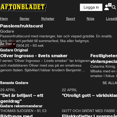
Logga in
Hem
Serier
Nyheter
Sport
Nöje
Livsstil
Passionsfruktscurd
Godare
Passionfruktscurd med maränger, bär och vispad grädde. En snabb, 
lyxig dessert perfekt till sommarfest, fika eller helgmys.
Se mer
Godare
•
29.04.25
•
60 sek
Godare Original
Oliver Ingrosso - livets smaker
Festlighete
I serien ”Oliver Ingrosso – Livets smaker” tar krögaren 
vinterspecia
och matälskaren Oliver med oss på en smakresa 
Catarina König, 
genom Italien. Självklart hälsar brodern Benjamin 
tillbaka med en
Ingrosso på i Rom.
smaker i fokus. D
julfavoriter och 
Senaste Godare
SE ALLA
succé.
29 APRIL
0:50
22 APRIL
”Det är briljant – ett
”Otroligt gott – världskla
genidrag”
Godare rekommenderar
THOMAS SJÖGREN
•
S1, E3
13:56
GOTT OCH GRÖNT MED FABBE
Rödtunga med
Fläskkotletter i svampså