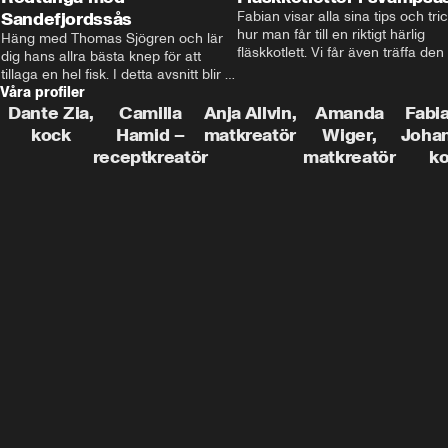
Sandefjordssås
Fabian visar alla sina tips och tric
hur man får till en riktigt härlig 
Häng med Thomas Sjögren och lär 
fläskkotlett. Vi får även träffa den 
dig hans allra bästa knep för att 
före detta schlagerkungen Fredrik
tillaga en hel fisk. I detta avsnitt blir 
som lämnat stan och sadlat om till
Våra profiler
de helstekt rödtunga med 
grisbonde på Gotland.
sandefjordssås och en magisk sallad 
Dante Zia,
Camilla
Anja Allvin,
Amanda
Fabia
på pepparrot och äpple.
kock
Hamid –
matkreatör
Wiger,
Joha
receptkreatör
matkreatör
k