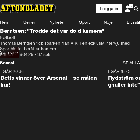
Logga in
Hem
Serier
Nyheter
Sport
Nöje
Livsstil
Berntsen: ”Trodde det var dold kamera”
Fotboll
Thomas Berntsen fick sparken från AIK. I en exklusiv intervju med 
Sportbladet berättar han om
Se mer
Fotboll
•
29.04.25
•
37 sek
Senast
SE ALLA
I GÅR 20:36
1:30
I GÅR 18:43
Betis vinner över Arsenal – se målen
Rydström om
här!
gnäller inte”