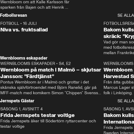
Wernbloom om att Kalle Karlsson får 
sparken från Bajen och att Henrik 
Rydström tar över
Fotbollsresan
SE ALLA
FOTBOLL
•
16 JULI
0:44
FOTBOLLSRES
Niva vs. fruktsallad
Bakom kulis
skräck: ”Kry
Vad gör man som
med fotbollsres
Wernblooms eskapader
WERNBLOOMS ESKAPADER
•
S4, E2
38:23
WERNBLOOMS 
Wernbloom på match i Malmö – skjutsar
Wernbloom 
Jansson: ”Färdtjänst”
Harvestad 
Pontus Wernbloom är i Malmö och grottar i det 
Från åtta gubbar 
skånska självförtroendet med Björn Ranelid, går på 
Marcus Lager sta
MFF-match med komikern Simon ”Chippen” Svensson 
folk i Linköping
och hjälper skadade stjärnbacken Pontus Jansson 
och Wernbloom kl
Jernspets Gästar
SE ALLA
hem. 
SÄSONG 1, AVSNITT 4
13:37
SÄSONG 1, AVS
Frida Jernspets testar voltige
Bakom kuli
Frida Jernspets åker till Södertörn ryttarcenter och 
Internation
testar voltige
Frida Jernspets 
Sweden Interna