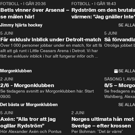
FOTBOLL
•
I GÅR 20:36
1:30
FOTBOLL
•
I GÅR 18:43
Betis vinner över Arsenal –
Rydström om den brutal
se målen här!
värmen: ”Jag gnäller inte
Jimmy hjärta hockey
SE ALLA
5 JUNI
11:14
5 JUNI
Får exklusiv inblick under Detroit-match
Så förvandl
Över 1 000 personer jobbar under en match, för att få 
Otroliga jobbet
allt att gå runt i Little Ceasars Arena i Detroit. Vi har 
fått en exklusiv inblick i hur allt fungerar inför och 
under match i världens bästa hockeyliga
Morgonklubben
SE ALLA
2 JUNI
SÄSONG 1, AVSN
2/6 - Morgonklubben
8/5 – Morg
Se tisdagens avsnitt av Morgonklubben här. Start 
Se fredagens av
09.00. 
Det bästa ur Morgonklubben
SE ALLA
5 JUNI
0:44
2 JUNI
Axén: ”Alla tror att jag
Norges ultimata hån mot
ogillar Rydström”
Sverige – efter krossen
Hör Alexander Axén och Pontus 
Per Bohman: ”Det är värre”