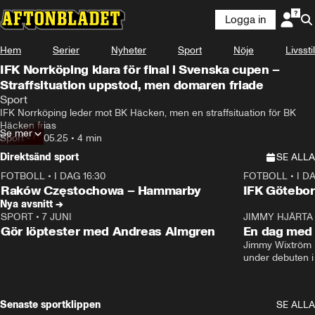
Logga in
Hem
Serier
Nyheter
Sport
Nöje
Livsstil
IFK Norrköping klara för final i Svenska cupen –
Straffsituation uppstod, men domaren friade
Sport
IFK Norrköping leder mot BK Häcken, men en straffsituation för BK 
Häcken frias
Se mer
Sport
•
01.05.25
•
4 min
Direktsänd sport
SE ALLA
FOTBOLL
•
I DAG 16:30
FOTBOLL
•
I D
Plus
Plus
Raków Częstochowa – Hammarby
IFK Götebor
Nya avsnitt →
SPORT
•
7 JUNI
16:36
JIMMY HJÄRTA
Gör löptester med Andreas Almgren
En dag med 
Jimmy Wixtröm 
under debuten i
Senaste sportklippen
SE ALLA