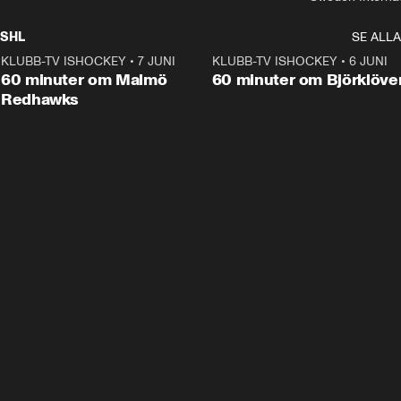
SHL
SE ALLA
KLUBB-TV ISHOCKEY
•
7 JUNI
1:02:53
KLUBB-TV ISHOCKEY
•
6 JUNI
1:0
Plus
60 minuter om Malmö
60 minuter om Björklöve
Redhawks