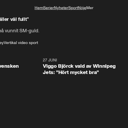
Hem
Serier
Nyheter
Sport
Nöje
Mer
Livsstil
ler väl fullt"
leå vunnit SM-guld.
ey
Vertikal video sport
0:30
27 JUNI
0:4
svensken
Viggo Björck vald av Winnipeg
Jets: ”Hört mycket bra”