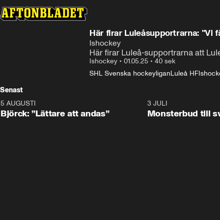
Här firar Luleåsupportrarna: "Vi fäl
Ishockey
Här firar Luleå-supportrarna att Lu
Ishockey
•
01.05.25
•
40 sek
SHL Svenska hockeyligan
Luleå HF
Ishock
Senast
5 AUGUSTI
2:08
3 JULI
Björck: ”Lättare att andas”
Monsterbud till 