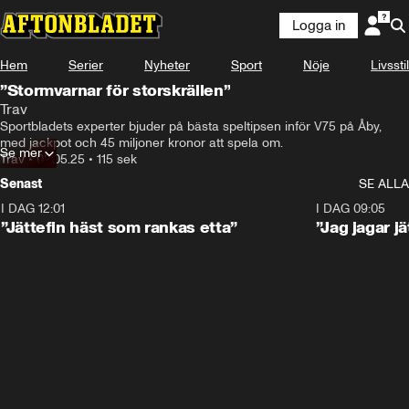
Logga in
Hem
Serier
Nyheter
Sport
Nöje
Livsstil
”Stormvarnar för storskrällen”
Trav
Sportbladets experter bjuder på bästa speltipsen inför V75 på Åby, 
med jackpot och 45 miljoner kronor att spela om.
Se mer
Trav
•
02.05.25
•
115 sek
Senast
SE ALLA
I DAG 12:01
5:16
I DAG 09:05
”Jättefin häst som rankas etta”
”Jag jagar j