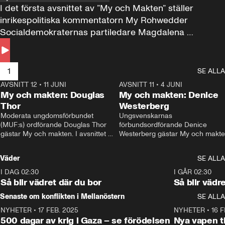
I det första avsnittet av ”My och Makten” ställer 
inrikespolitiska kommentatorn My Rohwedder 
Socialdemokraternas partiledare Magdalena 
Andersson till svars.
1
SE ALLA
AVSNITT 12
•
11 JUNI
26:27
AVSNITT 11
•
4 JUNI
2
My och makten: Douglas
My och makten: Denice
Thor
Westerberg
Moderata ungdomsförbundet 
Ungsvenskarnas 
(MUF:s) ordförande Douglas Thor 
förbundsordförande Denice 
gästar My och makten. I avsnittet 
Westerberg gästar My och makten.
diskuteras tonårsutvisningarna och 
avsnittet diskuteras migrationsfrå
hur Moderaterna ska locka väljare till 
och hur SD ska locka kvinnliga 
Väder
SE ALLA
valet i höst. 
väljare. 
I DAG 02:30
1:06
I GÅR 02:30
Så blir vädret där du bor
Så blir vädr
Senaste om konflikten i Mellanöstern
SE ALLA
NYHETER
•
17 FEB. 2025
0:45
NYHETER
•
16 F
500 dagar av krig i Gaza – se förödelsen
Nya vapen ti