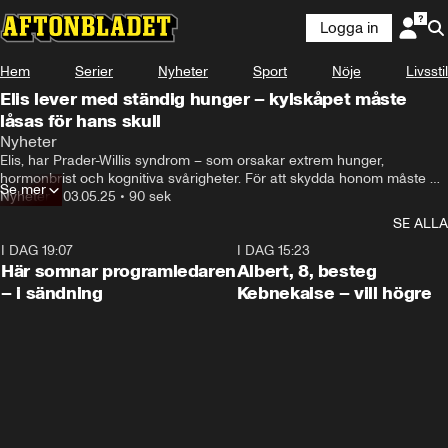
Logga in
Hem
Serier
Nyheter
Sport
Nöje
Livsstil
Elis lever med ständig hunger – kylskåpet måste
låsas för hans skull
Nyheter
Elis, har Prader-Willis syndrom – som orsakar extrem hunger, 
hormonbrist och kognitiva svårigheter. För att skydda honom måste 
Se mer
familjen ständigt övervaka honom och låsa både kylskåp och skafferi.
Nyheter
•
03.05.25
•
90 sek
SE ALLA
I DAG 19:07
0:45
I DAG 15:23
Här somnar programledaren
Albert, 8, besteg
– i sändning
Kebnekaise – vill högre