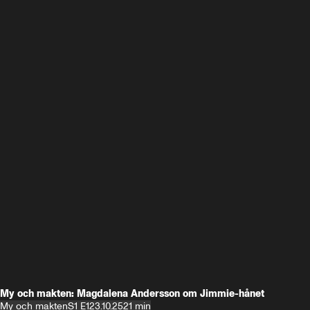
My och makten: Magdalena Andersson om Jimmie-hånet
My och makten
S1 E1
23.10.25
21 min