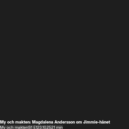
My och makten: Magdalena Andersson om Jimmie-hånet
My och makten
S1 E1
23.10.25
21 min