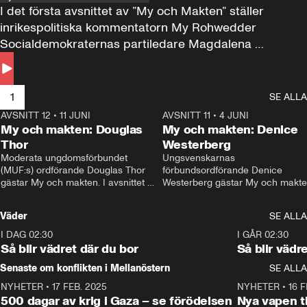
I det första avsnittet av ”My och Makten” ställer 
inrikespolitiska kommentatorn My Rohwedder 
Socialdemokraternas partiledare Magdalena 
Andersson till svars.
1
SE ALLA
AVSNITT 12
•
11 JUNI
26:27
AVSNITT 11
•
4 JUNI
2
My och makten: Douglas
My och makten: Denice
Thor
Westerberg
Moderata ungdomsförbundet 
Ungsvenskarnas 
(MUF:s) ordförande Douglas Thor 
förbundsordförande Denice 
gästar My och makten. I avsnittet 
Westerberg gästar My och makten.
diskuteras tonårsutvisningarna och 
avsnittet diskuteras migrationsfrå
hur Moderaterna ska locka väljare till 
och hur SD ska locka kvinnliga 
Väder
SE ALLA
valet i höst. 
väljare. 
I DAG 02:30
1:06
I GÅR 02:30
Så blir vädret där du bor
Så blir vädr
Senaste om konflikten i Mellanöstern
SE ALLA
NYHETER
•
17 FEB. 2025
0:45
NYHETER
•
16 F
500 dagar av krig i Gaza – se förödelsen
Nya vapen ti