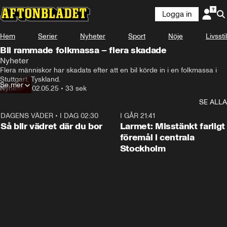
Logga in
Hem
Serier
Nyheter
Sport
Nöje
Livsstil
Bil rammade folkmassa – flera skadade
Nyheter
Flera människor har skadats efter att en bil körde in i en folkmassa i 
Stuttgart, Tyskland.
Se mer
Nyheter
•
02.05.25
•
33 sek
SE ALLA
DAGENS VÄDER
•
I DAG 02:30
1:06
I GÅR 21:41
Så blir vädret där du bor
Larmet: Misstänkt farligt
föremål i centrala
Stockholm