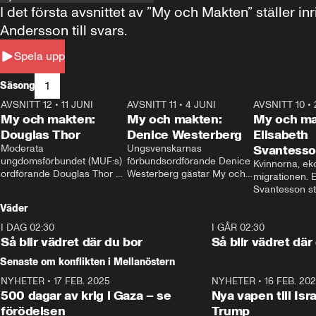
I det första avsnittet av ”My och Makten” ställe
Andersson till svars.
Spela upp
1
Säsong
AVSNITT 12
•
11 JUNI
26:27
AVSNITT 11
•
4 JUNI
23:40
AVSNITT 10
•
My och makten:
My och makten:
My och ma
Douglas Thor
Denice Westerberg
Elisabeth
Moderata 
Ungsvenskarnas 
Svantess
ungdomsförbundet (MUF:s) 
förbundsordförande Denice 
Kvinnorna, ek
ordförande Douglas Thor 
Westerberg gästar My och 
migrationen. E
gästar My och makten. I 
makten. I avsnittet 
Svantesson stäl
avsnittet diskuteras 
diskuteras migrationsfrågan 
när finansmini
Väder
tonårsutvisningarna och hur 
och hur SD ska locka 
Moderaterna ska locka 
kvinnliga väljare. 
I DAG 02:30
1:06
I GÅR 02:30
väljare till valet i höst. 
Så blir vädret där du bor
Så blir vädret där
Senaste om konflikten i Mellanöstern
NYHETER
•
17 FEB. 2025
0:45
NYHETER
•
16 FEB. 20
500 dagar av krig i Gaza – se
Nya vapen till Isr
förödelsen
Trump