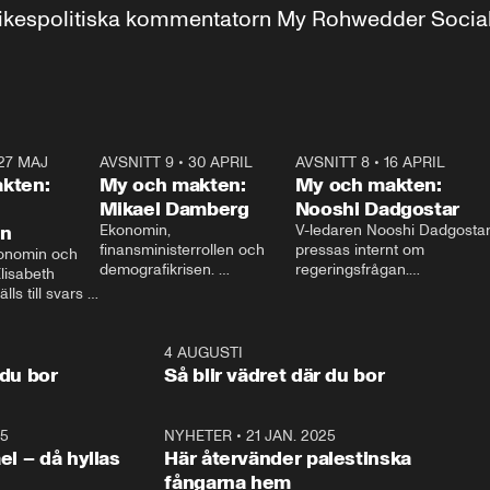
r inrikespolitiska kommentatorn My Rohwedder Soci
27 MAJ
3:51
AVSNITT 9
•
30 APRIL
24:00
AVSNITT 8
•
16 APRIL
25:1
kten:
My och makten:
My och makten:
Mikael Damberg
Nooshi Dadgostar
on
Ekonomin, 
V-ledaren Nooshi Dadgostar
finansministerrollen och 
pressas internt om 
onomin och 
demografikrisen. 
regeringsfrågan.

lisabeth 
Oppositionen ställs till svars 
I Aftonbladets 
ls till svars 
när Socialdemokraternas 
partiledarutfrågning ”My 
stern gästar 
Mikael Damberg gästar My 
och Makten” sätter hon ner 
My och Makten. 
och Makten. 
foten mot kritikerna:

1:06
4 AUGUSTI
1:0
– Vi ställer upp i val. Ska vi 
 du bor
Så blir vädret där du bor
vara med så sitter vi förstås 
25
1:22
NYHETER
•
21 JAN. 2025
0:5
ael – då hyllas
Här återvänder palestinska
fångarna hem