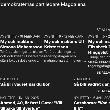
aldemokraternas partiledare Magdalena 
SE ALLA
7
AVSNITT 7
•
19 FEBRUARI
24:30
AVSNITT 6
•
12 FEBRUARI
27:30
AVSNITT 5
•
My och makten:
My och makten: Ulf
My och ma
Simona Mohamsson
Kristersson
Elisabeth
 
Tonårsutvisningarna, skolan 
Tonårsutvisningarna, 
Ringqvist
och och krisen i Liberalerna 
regeringsfrågan och 
Trump, den gr
står i fokus i det sjunde 
matpriserna står i fokus i 
omställningen
avsnittet av ”My och 
det sjätte avsnittet av ”My 
regeringsfråga
makten”. Se när 
och makten”. Se när 
centrum i det 
SE ALLA
Aftonbladets inrikespolitiska 
Aftonbladets inrikespolitiska 
avsnittet av ”
kommentator My 
kommentator My 
6
3 AUGUSTI
1:06
2 AUGUSTI
Makten”. Se nä
Rohwedder ställer 
Rohwedder ställer 
Så blir vädret där du bor
Så blir vädret där
Aftonbladets in
utbildnings- och 
statsminister Ulf Kristersson 
kommentator 
SE ALLA
integrationsminister Simona 
till svars.
Rohwedder stäl
Mohamsson till svars.
Centerpartiets
2
NYHETER
•
16 JAN. 2025
1:01
NYHETER
•
16 JAN. 20
Thand Ring till
Ahmed, 40, är fast i Gaza: ”Vill
Gazaborna: ”Vad s
tillbaka till Sverige”
till?”