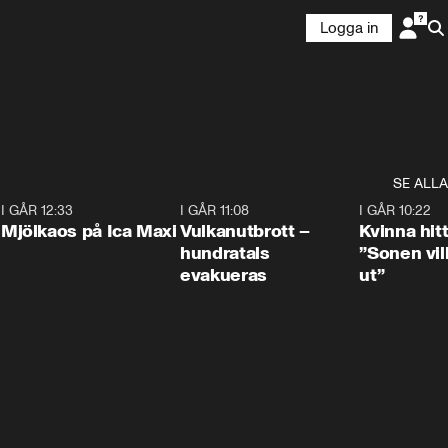
Logga in
SE ALLA
0
I GÅR 12:33
0:24
I GÅR 11:08
0:27
I GÅR 10:22
Mjölkaos på Ica Maxi
Vulkanutbrott –
Kvinna hit
hundratals
”Sonen vill
evakueras
ut”