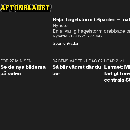
Rejäl hagelstorm i Spanien – mat
Nyheter
En allvarlig hagelstorm drabbade p
Nyheter
•
03.05.25
•
34 sek
Spanien
Väder
FÖR 27 MIN SEN
0:19
DAGENS VÄDER
•
I DAG 02:30
1:06
I GÅR 21:41
Se de nya bilderna
Så blir vädret där du
Larmet: M
på solen
bor
farligt för
centrala 