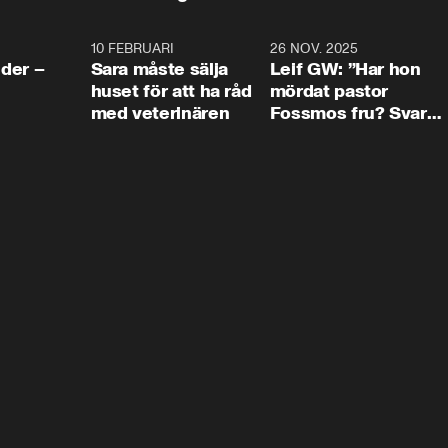
4:24
10 FEBRUARI
4:13
26 NOV. 2025
8:1
der –
Sara måste sälja
Leif GW: ”Har hon
huset för att ha råd
mördat pastor
med veterinären
Fossmos fru? Svar
nej.”