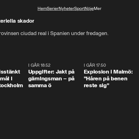
Hem
Serier
Nyheter
Sport
Nöje
Mer
Livsstil
eriella skador
rovinsen ciudad real i Spanien under fredagen.
0:35
I GÅR 18:52
0:33
I GÅR 17:50
1:1
isstänkt
Uppgifter: Jakt på
Explosion i Malmö:
emål i
gärningsman – på
”Håren på benen
Stockholm
samma ö
reste sig”