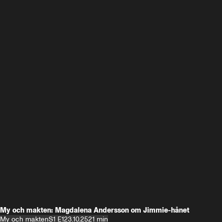
My och makten: Magdalena Andersson om Jimmie-hånet
My och makten
S1 E1
23.10.25
21 min