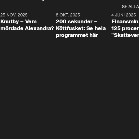
SE ALLA
3
25 NOV. 2025
31:05
8 OKT. 2025
4:29
4 JUNI 2025
Knutby – Vem
200 sekunder –
Finansmin
mördade Alexandra?
Köttfusket: Se hela
125 procent
programmet här
"Skattever
viktig uppg