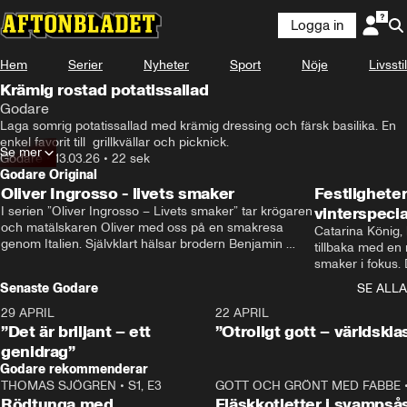
Logga in
Hem
Serier
Nyheter
Sport
Nöje
Livsstil
Krämig rostad potatissallad
Godare
Laga somrig potatissallad med krämig dressing och färsk basilika. En 
enkel favorit till  grillkvällar och picknick.
Se mer
Godare
•
13.03.26
•
22 sek
Godare Original
Oliver Ingrosso - livets smaker
Festlighete
I serien ”Oliver Ingrosso – Livets smaker” tar krögaren 
vinterspecia
och matälskaren Oliver med oss på en smakresa 
Catarina König, 
genom Italien. Självklart hälsar brodern Benjamin 
tillbaka med en
Ingrosso på i Rom.
smaker i fokus. D
julfavoriter och 
Senaste Godare
SE ALLA
succé.
29 APRIL
0:50
22 APRIL
”Det är briljant – ett
”Otroligt gott – världskla
genidrag”
Godare rekommenderar
THOMAS SJÖGREN
•
S1, E3
13:56
GOTT OCH GRÖNT MED FABBE
Rödtunga med
Fläskkotletter i svampså