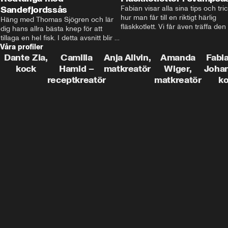
Sandefjordssås
Fabian visar alla sina tips och tric
hur man får till en riktigt härlig 
Häng med Thomas Sjögren och lär 
fläskkotlett. Vi får även träffa den 
dig hans allra bästa knep för att 
före detta schlagerkungen Fredrik
tillaga en hel fisk. I detta avsnitt blir 
som lämnat stan och sadlat om till
Våra profiler
de helstekt rödtunga med 
grisbonde på Gotland.
sandefjordssås och en magisk sallad 
Dante Zia,
Camilla
Anja Allvin,
Amanda
Fabia
på pepparrot och äpple.
kock
Hamid –
matkreatör
Wiger,
Joha
receptkreatör
matkreatör
k