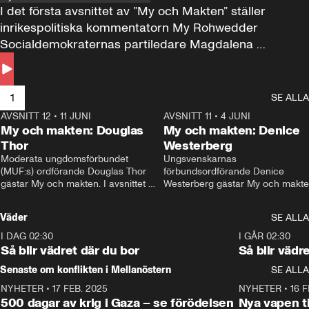
I det första avsnittet av ”My och Makten” ställer 
inrikespolitiska kommentatorn My Rohwedder 
Socialdemokraternas partiledare Magdalena 
Andersson till svars.
1
SE ALLA
AVSNITT 12
•
11 JUNI
26:27
AVSNITT 11
•
4 JUNI
2
My och makten: Douglas
My och makten: Denice
Thor
Westerberg
Moderata ungdomsförbundet 
Ungsvenskarnas 
(MUF:s) ordförande Douglas Thor 
förbundsordförande Denice 
gästar My och makten. I avsnittet 
Westerberg gästar My och makten.
diskuteras tonårsutvisningarna och 
avsnittet diskuteras migrationsfrå
hur Moderaterna ska locka väljare till 
och hur SD ska locka kvinnliga 
Väder
SE ALLA
valet i höst. 
väljare. 
I DAG 02:30
1:06
I GÅR 02:30
Så blir vädret där du bor
Så blir vädr
Senaste om konflikten i Mellanöstern
SE ALLA
NYHETER
•
17 FEB. 2025
0:45
NYHETER
•
16 F
500 dagar av krig i Gaza – se förödelsen
Nya vapen ti