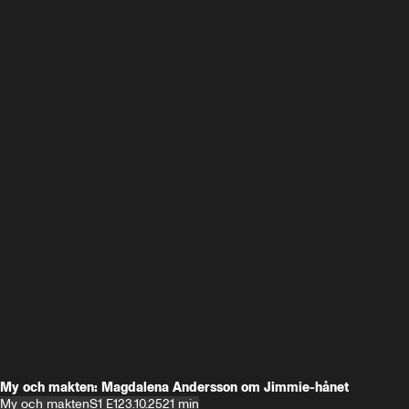
My och makten: Magdalena Andersson om Jimmie-hånet
My och makten
S1 E1
23.10.25
21 min