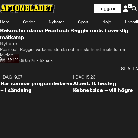
Logga in
Hem
Serier
Nyheter
Sport
Nöje
Livsstil
Rekordhundarna Pearl och Reggie möts i overklig
mätkamp
Nyheter
Pearl och Reggie, världens största och minsta hund, möts för en 
lekdejt.
Se mer
Nyheter
•
06.05.25
•
52 sek
SE ALLA
I DAG 19:07
0:45
I DAG 15:23
Här somnar programledaren
Albert, 8, besteg
– i sändning
Kebnekaise – vill högre