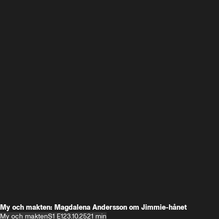
My och makten: Magdalena Andersson om Jimmie-hånet
My och makten
S1 E1
23.10.25
21 min