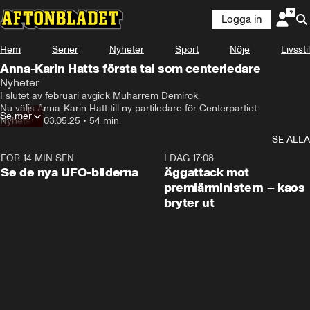
Logga in
Hem
Serier
Nyheter
Sport
Nöje
Livsstil
Anna-Karin Hatts första tal som centerledare
Nyheter
I slutet av februari avgick Muharrem Demirok.

Nu väljs Anna-Karin Hatt till ny partiledare för Centerpartiet.
Se mer
Nyheter
•
03.05.25
•
54 min
SE ALLA
FÖR 14 MIN SEN
0:36
I DAG 17:08
Se de nya UFO-bilderna
Äggattack mot
premiärministern – kaos
bryter ut