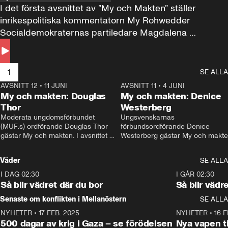
I det första avsnittet av ”My och Makten” ställer 
inrikespolitiska kommentatorn My Rohwedder 
Socialdemokraternas partiledare Magdalena 
Andersson till svars.
1
SE ALLA
AVSNITT 12
•
11 JUNI
26:27
AVSNITT 11
•
4 JUNI
2
My och makten: Douglas
My och makten: Denice
Thor
Westerberg
Moderata ungdomsförbundet 
Ungsvenskarnas 
(MUF:s) ordförande Douglas Thor 
förbundsordförande Denice 
gästar My och makten. I avsnittet 
Westerberg gästar My och makten.
diskuteras tonårsutvisningarna och 
avsnittet diskuteras migrationsfrå
hur Moderaterna ska locka väljare till 
och hur SD ska locka kvinnliga 
Väder
SE ALLA
valet i höst. 
väljare. 
I DAG 02:30
1:06
I GÅR 02:30
Så blir vädret där du bor
Så blir vädr
Senaste om konflikten i Mellanöstern
SE ALLA
NYHETER
•
17 FEB. 2025
0:45
NYHETER
•
16 F
500 dagar av krig i Gaza – se förödelsen
Nya vapen ti