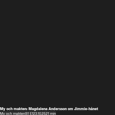
My och makten: Magdalena Andersson om Jimmie-hånet
My och makten
S1 E1
23.10.25
21 min