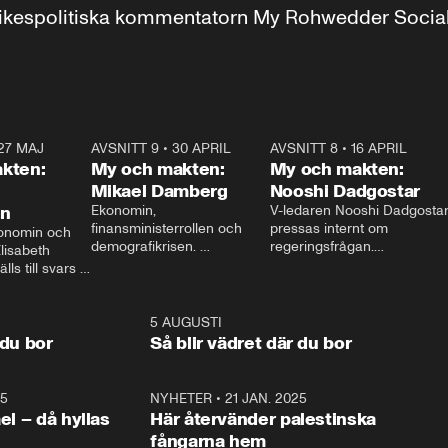
r inrikespolitiska kommentatorn My Rohwedder Soci
27 MAJ
3:51
AVSNITT 9
•
30 APRIL
24:00
AVSNITT 8
•
16 APRIL
25:1
kten:
My och makten:
My och makten:
Mikael Damberg
Nooshi Dadgostar
on
Ekonomin, 
V-ledaren Nooshi Dadgostar
finansministerrollen och 
pressas internt om 
onomin och 
demografikrisen. 
regeringsfrågan.

lisabeth 
Oppositionen ställs till svars 
I Aftonbladets 
ls till svars 
när Socialdemokraternas 
partiledarutfrågning ”My 
stern gästar 
Mikael Damberg gästar My 
och Makten” sätter hon ner 
My och Makten. 
och Makten. 
foten mot kritikerna:

1:06
5 AUGUSTI
1:0
– Vi ställer upp i val. Ska vi 
 du bor
Så blir vädret där du bor
vara med så sitter vi förstås 
25
1:22
NYHETER
•
21 JAN. 2025
0:5
ael – då hyllas
Här återvänder palestinska
fångarna hem