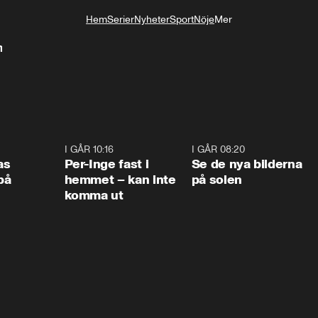
Hem
Serier
Nyheter
Sport
Nöje
Mer
Livsstil
n
0:45
I GÅR 10:16
1:26
I GÅR 08:20
0:3
as
Per-Inge fast i
Se de nya bilderna
på
hemmet – kan inte
på solen
komma ut