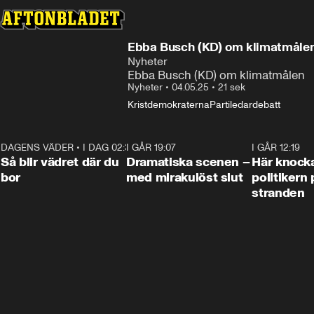
Ebba Busch (KD) om klimatmåle
Nyheter
Ebba Busch (KD) om klimatmålen
Nyheter
•
04.05.25
•
21 sek
Kristdemokraterna
Partiledardebatt
DAGENS VÄDER
•
I DAG 02:30
1:06
I GÅR 19:07
0:42
I GÅR 12:19
Så blir vädret där du
Dramatiska scenen –
Här knock
bor
med mirakulöst slut
politikern 
stranden