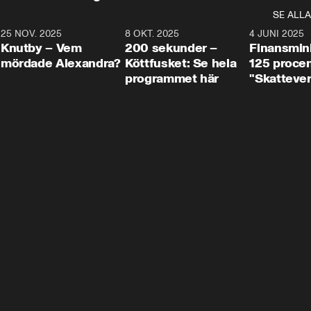
SE ALLA
3
25 NOV. 2025
31:05
8 OKT. 2025
4:29
4 JUNI 2025
Knutby – Vem
200 sekunder –
Finansmin
mördade Alexandra?
Köttfusket: Se hela
125 procent
programmet här
"Skattever
viktig uppg