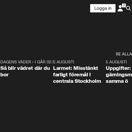
Logga in
SE ALLA
1
DAGENS VÄDER
•
I GÅR 02:30
1:06
5 AUGUSTI
0:35
5 AUGUSTI
Så blir vädret där du
Larmet: Misstänkt
Uppgifter:
bor
farligt föremål i
gärningsm
centrala Stockholm
samma ö