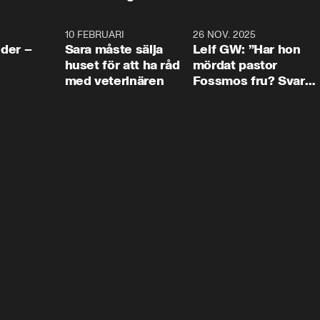
4:24
10 FEBRUARI
4:13
26 NOV. 2025
8:1
der –
Sara måste sälja
Leif GW: ”Har hon
huset för att ha råd
mördat pastor
med veterinären
Fossmos fru? Svar
nej.”