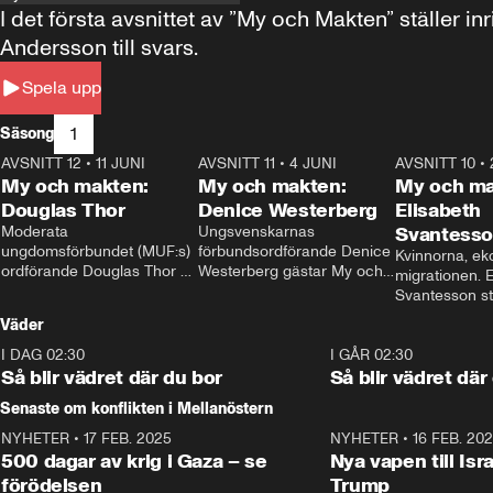
I det första avsnittet av ”My och Makten” ställe
Andersson till svars.
Spela upp
1
Säsong
AVSNITT 12
•
11 JUNI
26:27
AVSNITT 11
•
4 JUNI
23:40
AVSNITT 10
•
My och makten:
My och makten:
My och ma
Douglas Thor
Denice Westerberg
Elisabeth
Moderata 
Ungsvenskarnas 
Svantess
ungdomsförbundet (MUF:s) 
förbundsordförande Denice 
Kvinnorna, ek
ordförande Douglas Thor 
Westerberg gästar My och 
migrationen. E
gästar My och makten. I 
makten. I avsnittet 
Svantesson stäl
avsnittet diskuteras 
diskuteras migrationsfrågan 
när finansmini
Väder
tonårsutvisningarna och hur 
och hur SD ska locka 
Moderaterna ska locka 
kvinnliga väljare. 
I DAG 02:30
1:06
I GÅR 02:30
väljare till valet i höst. 
Så blir vädret där du bor
Så blir vädret där
Senaste om konflikten i Mellanöstern
NYHETER
•
17 FEB. 2025
0:45
NYHETER
•
16 FEB. 20
500 dagar av krig i Gaza – se
Nya vapen till Isr
förödelsen
Trump