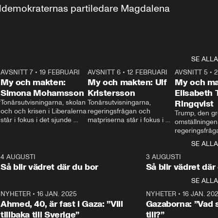
aldemokraternas partiledare Magdalena 
SE ALLA
7
AVSNITT 7
•
19 FEBRUARI
24:30
AVSNITT 6
•
12 FEBRUARI
27:30
AVSNITT 5
•
My och makten:
My och makten: Ulf
My och ma
Simona Mohamsson
Kristersson
Elisabeth
 
Tonårsutvisningarna, skolan 
Tonårsutvisningarna, 
Ringqvist
och och krisen i Liberalerna 
regeringsfrågan och 
Trump, den gr
står i fokus i det sjunde 
matpriserna står i fokus i 
omställningen
avsnittet av ”My och 
det sjätte avsnittet av ”My 
regeringsfråga
makten”. Se när 
och makten”. Se när 
centrum i det 
SE ALLA
Aftonbladets inrikespolitiska 
Aftonbladets inrikespolitiska 
avsnittet av ”
kommentator My 
kommentator My 
6
4 AUGUSTI
1:06
3 AUGUSTI
Makten”. Se nä
Rohwedder ställer 
Rohwedder ställer 
Så blir vädret där du bor
Så blir vädret där
Aftonbladets in
utbildnings- och 
statsminister Ulf Kristersson 
kommentator 
SE ALLA
integrationsminister Simona 
till svars.
Rohwedder stäl
Mohamsson till svars.
Centerpartiets
2
NYHETER
•
16 JAN. 2025
1:01
NYHETER
•
16 JAN. 20
Thand Ring till
Ahmed, 40, är fast i Gaza: ”Vill
Gazaborna: ”Vad s
tillbaka till Sverige”
till?”