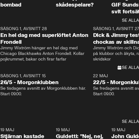
bombad
skådespelare?
GIF Sunds
svit fortsä
SE ALLA
8
SÄSONG 1, AVSNITT 28
20:38
SÄSONG 1, AVSNITT 2
Plus
En hel dag med superlöftet Anton
Dick & Jimmy test
Frondell
chockas av skill
Jimmy Wixtröm hänger en hel dag med 
Jimmy Wixtröm och Dick
Chicago Blackhawks Anton Frondell. Kollar 
på klubbor och åkyta, r
pojkrummet, bakar och firar farfar
skridskor 
SE ALLA
SÄSONG 1, AVSNITT 15
22 MAJ
26/5 - Morgonklubben
22/5 - Morgonkl
Se tisdagens avsnitt av Morgonklubben här. 
Se fredagens avsnitt a
Start 09.00. 
Start 09.00. 
SE ALLA
1
19 MAJ
0:43
19 MAJ
0:39
19 MAJ
Stjärnan kastade
Guidetti: ”Nej, nej,
John Guide