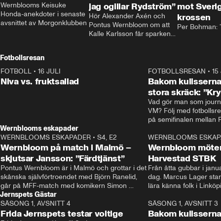
Wernblooms Keisuke 
jag ogillar Rydström”
mot Sverig
Honda-anekdoter i senaste 
Hör Alexander Axén och 
krossen
avsnittet av Morgonklubben
Pontus Wernbloom om att 
Per Bohman: ”
Kalle Karlsson får sparken 
från Bajen och att Henrik 
Rydström tar över
Fotbollsresan
FOTBOLL
•
16 JULI
0:44
FOTBOLLSRESAN
•
15
Niva vs. fruktsallad
Bakom kulisserna
stora skräck: ”Kr
Vad gör man som journa
VM? Följ med fotbollsr
Wernblooms eskapader
WERNBLOOMS ESKAPADER
•
S4, E2
38:23
WERNBLOOMS ESKAP
Wernbloom på match i Malmö –
Wernbloom möter
skjutsar Jansson: ”Färdtjänst”
Harvestad STBK
Pontus Wernbloom är i Malmö och grottar i det 
Från åtta gubbar i januar
skånska självförtroendet med Björn Ranelid, 
dag. Marcus Lager starta
går på MFF-match med komikern Simon 
lära känna folk i Linköp
Jernspets Gästar
”Chippen” Svensson och hjälper skadade 
STBK en institution – o
SÄSONG 1, AVSNITT 4
stjärnbacken Pontus Jansson hem. 
13:37
rakt in i värmen.
SÄSONG 1, AVSNITT 3
Frida Jernspets testar voltige
Bakom kulissern