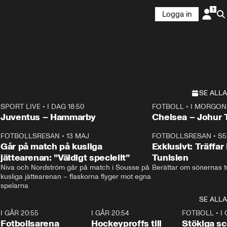
Logga in
SE ALLA
SPORT LIVE
•
I DAG 18:50
FOTBOLL
•
I MORGON 
Plus
Plus
Juventus – Hammarby
Chelsea – Joh
3
FOTBOLLSRESAN
•
13 MAJ
33:19
FOTBOLLSRESAN
•
S5
Går på match på kusliga
Exklusivt: Träffar
jättearenan: ”Väldigt speciellt”
Tunisien
Niva och Nordström går på match i Sousse på 
Berättar om sönernas tu
kusliga jättearenan – flaskorna flyger mot egna 
spelarna 
SE ALLA
1
I GÅR 20:55
0:29
I GÅR 20:54
0:23
FOTBOLL
•
I
Fotbollsarena
Hockeyproffs till
Stökiga sc