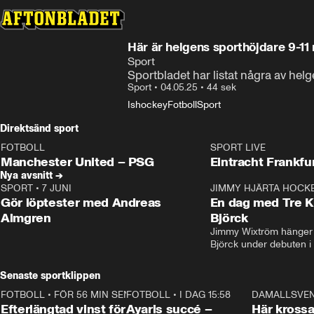
Här är helgens sporthöjdare 9-11
Sport
Sportbladet har listat några av hel
Sport
•
04.05.25
•
44 sek
Ishockey
Fotboll
Sport
Direktsänd sport
FOTBOLL
SPORT LIVE
LIVE
Plus
Plus
Manchester United – PSG
Eintracht Frankfu
Nya avsnitt →
SPORT
•
7 JUNI
16:36
JIMMY HJÄRTA HOCK
Gör löptester med Andreas
En dag med Tre K
Almgren
Björck
Jimmy Wixtröm hänger 
Björck under debuten i
Senaste sportklippen
FOTBOLL
•
FÖR 56 MIN SEN
0:33
FOTBOLL
•
I DAG 15:58
1:03
DAMALLSVE
Efterlängtad vinst för
Ayaris succé –
Här krossa