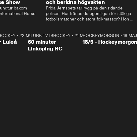
rse Show
och beridna högvakten
rundtur bakom 
Frida Jernspets tar rygg på den ridande 
ternational Horse 
polisen. Hur tränas de egentligen för stökiga 
fotbollsmatcher och stora folkmassor? Hon 
hälsar även på hos beridna högvakten, som 
den här dagen ska byta av högvakten, som 
SHOCKEY
1:00:28
•
22 MAJ
KLUBB-TV ISHOCKEY
vaktar slottet.
1:00:18
•
21 MAJ
HOCKEYMORGON
•
18 MAJ
Plus
r Luleå
60 minuter
18/5 - Hockeymorgo
Linköping HC