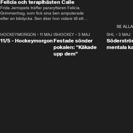
Felicia och terapihästen Calle
Frida Jernspets träffar pararyttaren Felicia 
Grimmenhag, som fick sina ben amputerade 
efter en bilolycka. Sen åker hon vidare till ett 
vård- och omsorgsboende med den 76 
SE ALLA
centimeter höga terapihästen Calle.
HOCKEYMORGON
•
11 MAJ
ISHOCKEY
•
3 MAJ
0:22
SHL
•
3 MAJ
n
11/5 - Hockeymorgon
Festade sönder
Söderströ
pokalen: ”Käkade
mentala 
upp dem”