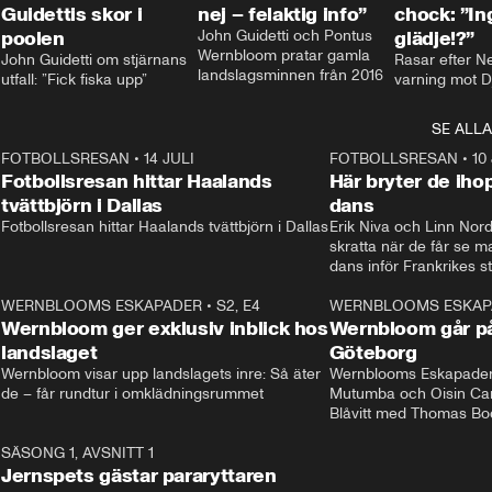
Guidettis skor i
nej – felaktig info”
chock: ”I
poolen
John Guidetti och Pontus 
glädje!?”
Wernbloom pratar gamla 
John Guidetti om stjärnans 
Rasar efter N
landslagsminnen från 2016
utfall: ”Fick fiska upp”
varning mot D
SE ALLA
8
FOTBOLLSRESAN
•
14 JULI
41:35
FOTBOLLSRESAN
•
10
Fotbollsresan hittar Haalands
Här bryter de ih
tvättbjörn i Dallas
dans
Fotbollsresan hittar Haalands tvättbjörn i Dallas
Erik Niva och Linn Nord
skratta när de får se 
dans inför Frankrikes st
VM-kvartsfinalen. 
4
WERNBLOOMS ESKAPADER
•
S2, E4
24:20
WERNBLOOMS ESKAP
Plus
Wernbloom ger exklusiv inblick hos
Wernbloom går på
landslaget
Göteborg
Wernbloom visar upp landslagets inre: Så äter 
Wernblooms Eskapader:
de – får rundtur i omklädningsrummet
Mutumba och Oisin Cant
Blåvitt med Thomas Bo
0
SÄSONG 1, AVSNITT 1
25:12
Jernspets gästar pararyttaren