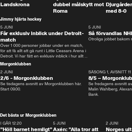
Landskrona
dubbel målskytt mot
Djurgårde
Roma
med 8-0
Jimmy hjärta hockey
5 JUNI
11:14
5 JUNI
Får exklusiv inblick under Detroit-
Så förvandlas NH
match
Otroliga jobbet bakom r
Över 1 000 personer jobbar under en match, 
för att få allt att gå runt i Little Ceasars Arena i 
Detroit. Vi har fått en exklusiv inblick i hur allt 
fungerar inför och under match i världens 
Morgonklubben
bästa hockeyliga
2 JUNI
SÄSONG 1, AVSNITT 11
2/6 - Morgonklubben
8/5 – Morgonklu
Se tisdagens avsnitt av Morgonklubben här. 
Se fredagens avsnitt 
Start 09.00. 
Malin Wahlberg, Alexa
Bank. 
Det bästa ur Morgonklubben
I GÅR 12:20
1:14
5 JUNI
0:44
2 JUNI
”Höll barnet hemligt”
Axén: ”Alla tror att
Norges ul