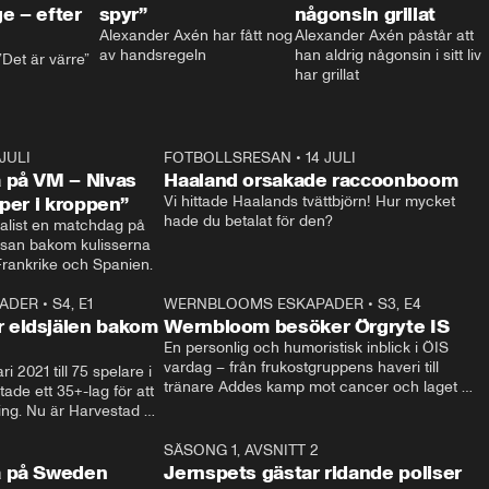
e – efter
spyr”
någonsin grillat
Alexander Axén har fått nog 
Alexander Axén påstår att 
av handsregeln
han aldrig någonsin i sitt liv 
Det är värre”
har grillat
 JULI
36:52
FOTBOLLSRESAN
•
14 JULI
0:3
 på VM – Nivas
Haaland orsakade raccoonboom
yper i kroppen”
Vi hittade Haalands tvättbjörn! Hur mycket 
hade du betalat för den?
list en matchdag på 
esan bakom kulisserna 
på semifinalen mellan Frankrike och Spanien. 
ADER
•
S4, E1
32:14
WERNBLOOMS ESKAPADER
•
S3, E4
33:1
Plus
 eldsjälen bakom
Wernbloom besöker Örgryte IS
En personlig och humoristisk inblick i ÖIS 
vardag – från frukostgruppens haveri till 
i 2021 till 75 spelare i 
tränare Addes kamp mot cancer och laget 
de ett 35+-lag för att 
som siktar mot Allsvenskan.
ing. Nu är Harvestad 
ch Wernbloom kliver 
14:14
SÄSONG 1, AVSNITT 2
24:5
a på Sweden
Jernspets gästar ridande poliser