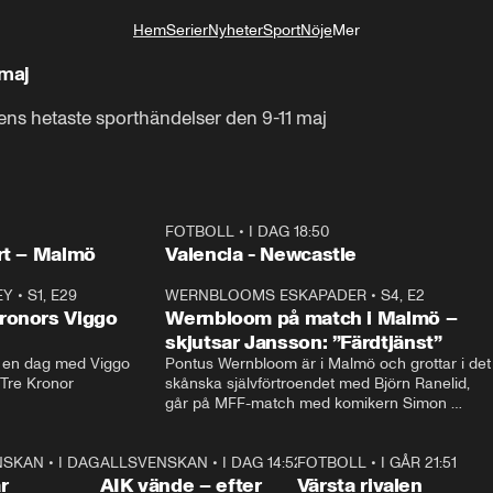
Hem
Serier
Nyheter
Sport
Nöje
Mer
Livsstil
 maj
gens hetaste sporthändelser den 9-11 maj
FOTBOLL
•
I DAG 18:50
LIVE
Plus
rt – Malmö
Valencia - Newcastle
EY
•
S1, E29
17:38
WERNBLOOMS ESKAPADER
•
S4, E2
38:2
ronors Viggo
Wernbloom på match i Malmö –
skjutsar Jansson: ”Färdtjänst”
en dag med Viggo 
Pontus Wernbloom är i Malmö och grottar i det 
 Tre Kronor
skånska självförtroendet med Björn Ranelid, 
går på MFF-match med komikern Simon 
”Chippen” Svensson och hjälper skadade 
stjärnbacken Pontus Jansson hem. 
NSKAN
•
I DAG 15:23
1:39
ALLSVENSKAN
•
I DAG 14:52
2:31
FOTBOLL
•
I GÅR 21:51
0:3
r
AIK vände – efter
Värsta rivalen