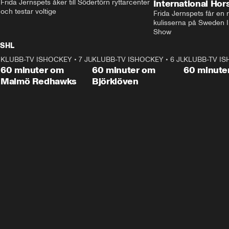
Frida Jernspets åker till Södertörn ryttarcenter 
International Ho
och testar voltige
Frida Jernspets får en 
kulisserna på Sweden In
Show
SHL
KLUBB-TV ISHOCKEY
1:02:53
•
7 JUNI
KLUBB-TV ISHOCKEY
1:00:59
•
6 JUNI
KLUBB-TV I
Plus
Plus
60 minuter om
60 minuter om
60 minute
Malmö Redhawks
Björklöven