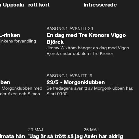
n Uppsala
rött kort
intresserade
1:04
SÄSONG 1, AVSNITT 29
17:3
L-rinken
En dag med Tre Kronors Viggo
inkens förvandling
Björck
Jimmy Wixtröm hänger en dag med Viggo 
Björck under debuten i Tre Kronor
SÄSONG 1, AVSNITT 16
bben
29/5 - Morgonklubben
av Morgonklubben med 
Se fredagens avsnitt av Morgonklubben här. 
nder Axén och Simon 
Start 09.00. 
0:26
29 MAJ
0:30
26 MAJ
0:3
timata hån
”Jag är så trött så jag
Axén har aldrig