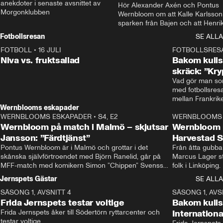
anekdoter i senaste avsnittet av 
Hör Alexander Axén och Pontus 
Morgonklubben
Wernbloom om att Kalle Karlsson 
sparken från Bajen och att Henrik
Rydström tar över
Fotbollsresan
SE ALLA
FOTBOLL
•
16 JULI
0:44
FOTBOLLSRES
Niva vs. fruktsallad
Bakom kulis
skräck: ”Kry
Vad gör man som
med fotbollsres
Wernblooms eskapader
WERNBLOOMS ESKAPADER
•
S4, E2
38:23
WERNBLOOMS 
Wernbloom på match i Malmö – skjutsar
Wernbloom 
Jansson: ”Färdtjänst”
Harvestad 
Pontus Wernbloom är i Malmö och grottar i det 
Från åtta gubbar 
skånska självförtroendet med Björn Ranelid, går på 
Marcus Lager sta
MFF-match med komikern Simon ”Chippen” Svensson 
folk i Linköping
och hjälper skadade stjärnbacken Pontus Jansson 
och Wernbloom kl
Jernspets Gästar
SE ALLA
hem. 
SÄSONG 1, AVSNITT 4
13:37
SÄSONG 1, AVS
Frida Jernspets testar voltige
Bakom kuli
Frida Jernspets åker till Södertörn ryttarcenter och 
Internation
testar voltige