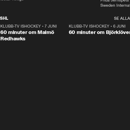
Frida Jernspets 
Sweden Interna
SHL
SE ALLA
KLUBB-TV ISHOCKEY
•
7 JUNI
1:02:53
KLUBB-TV ISHOCKEY
•
6 JUNI
1:0
Plus
60 minuter om Malmö
60 minuter om Björklöve
Redhawks