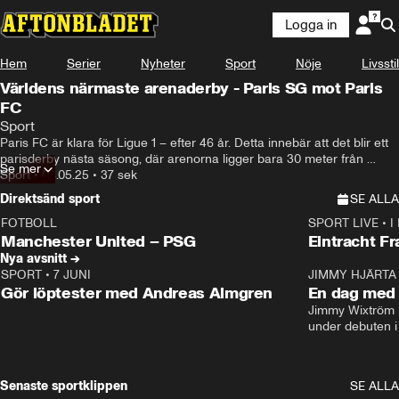
Logga in
Hem
Serier
Nyheter
Sport
Nöje
Livsstil
Världens närmaste arenaderby - Paris SG mot Paris
FC
Sport
Paris FC är klara för Ligue 1 – efter 46 år. Detta innebär att det blir ett 
parisderby nästa säsong, där arenorna ligger bara 30 meter från 
Se mer
varandra: PSG spelar på Parc des Princes, medan Paris FC flyttar in 
Sport
•
04.05.25
•
37 sek
på Stade Jean-Bouin.
Direktsänd sport
SE ALLA
FOTBOLL
SPORT LIVE
•
I
LIVE
Plus
Plus
Manchester United – PSG
Eintracht F
Nya avsnitt →
SPORT
•
7 JUNI
16:36
JIMMY HJÄRTA
Gör löptester med Andreas Almgren
En dag med 
Jimmy Wixtröm 
under debuten i
Senaste sportklippen
SE ALLA