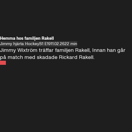
Hemma hos familjen Rakell
Jimmy hjärta Hockey
S1 E19
11.02.26
22 min
Jimmy Wixtröm träffar familjen Rakell, Innan han går 
på match med skadade Rickard Rakell.
Andra sidan
FOTBOLL
•
17 JUNI 2024
12:58
FOTBOLL
•
19 
Träffar Emil Forsberg i New York
Hemma hos A
Florida
60 minuter ⚽️⚽️⚽️
SE ALLA
18 JUNI
1:00:38
17 JUNI
Plus
Plus
60 minuter – bara om AIK
60 minuter