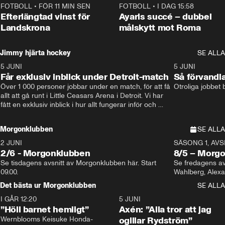
FOTBOLL
•
FÖR 11 MIN SEN
0:33
FOTBOLL
•
I DAG 15:58
Efterlängtad vinst för
Ayaris succé – dubbel
Landskrona
målskytt mot Roma
Jimmy hjärta hockey
SE ALLA
5 JUNI
11:14
5 JUNI
Får exklusiv inblick under Detroit-match
Så förvandl
Över 1 000 personer jobbar under en match, för att få 
Otroliga jobbet
allt att gå runt i Little Ceasars Arena i Detroit. Vi har 
fått en exklusiv inblick i hur allt fungerar inför och 
under match i världens bästa hockeyliga
Morgonklubben
SE ALLA
2 JUNI
SÄSONG 1, AVSN
2/6 - Morgonklubben
8/5 – Morg
Se tisdagens avsnitt av Morgonklubben här. Start 
Se fredagens av
09.00. 
Det bästa ur Morgonklubben
SE ALLA
I GÅR 12:20
1:14
5 JUNI
”Höll barnet hemligt”
Axén: ”Alla tror att jag
Wernblooms Keisuke Honda-
ogillar Rydström”