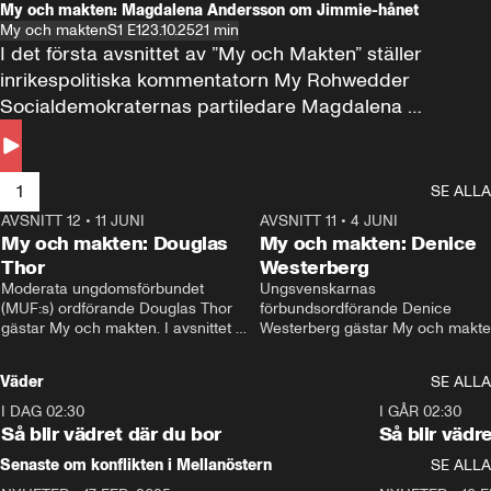
My och makten: Magdalena Andersson om Jimmie-hånet
My och makten
S1 E1
23.10.25
21 min
I det första avsnittet av ”My och Makten” ställer 
inrikespolitiska kommentatorn My Rohwedder 
Socialdemokraternas partiledare Magdalena 
Andersson till svars.
1
SE ALLA
AVSNITT 12
•
11 JUNI
26:27
AVSNITT 11
•
4 JUNI
2
My och makten: Douglas
My och makten: Denice
Thor
Westerberg
Moderata ungdomsförbundet 
Ungsvenskarnas 
(MUF:s) ordförande Douglas Thor 
förbundsordförande Denice 
gästar My och makten. I avsnittet 
Westerberg gästar My och makten.
diskuteras tonårsutvisningarna och 
avsnittet diskuteras migrationsfrå
hur Moderaterna ska locka väljare till 
och hur SD ska locka kvinnliga 
Väder
SE ALLA
valet i höst. 
väljare. 
I DAG 02:30
1:06
I GÅR 02:30
Så blir vädret där du bor
Så blir vädr
Senaste om konflikten i Mellanöstern
SE ALLA