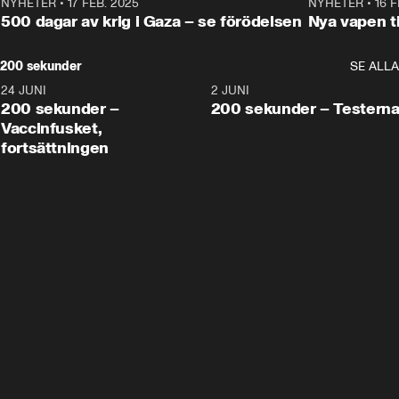
NYHETER
•
17 FEB. 2025
0:45
NYHETER
•
16 F
500 dagar av krig i Gaza – se förödelsen
Nya vapen ti
200 sekunder
SE ALLA
24 JUNI
5:00
2 JUNI
200 sekunder –
200 sekunder – Testern
Vaccinfusket,
fortsättningen