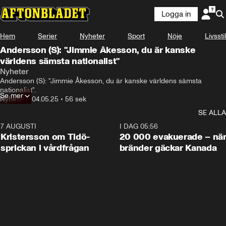
Logga in
Hem
Serier
Nyheter
Sport
Nöje
Livsstil
Andersson (S): "Jimmie Åkesson, du är kanske
världens sämsta nationalist"
Nyheter
Andersson (S): "Jimmie Åkesson, du är kanske världens sämsta 
nationalist".
Se mer
Nyheter
•
04.05.25
•
56 sek
SE ALLA
7 AUGUSTI
0:42
I DAG 05:56
Kristersson om Tidö-
20 000 evakuerade – nä
sprickan i vårdfrågan
bränder gäckar Kanada