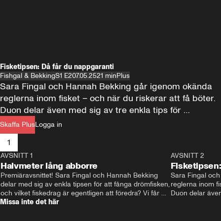
Fisketipsen: Då får du nappgaranti
Fishgal & Bekking
S1 E2
07.05.25
21 min
Plus
Sara Fingal och Hannah Bekking går igenom okända 
reglerna inom fisket – och när du riskerar att få böter. 
Duon delar även med sig av tre enkla tips för 
nappgaranti. Hur ska man egentligen hålla i 
Skaffa Plus
Logga in
storgäddan?
1
AVSNITT 1
25:07
AVSNITT 2
Plus
Plus
Halvmeter lång abborre
Fisketipsen:
Premiäravsnittet! Sara Fingal och Hannah Bekking 
Sara Fingal oc
delar med sig av enkla tipsen för att fånga drömfisken, 
reglerna inom fis
och vilket fiskedrag är egentligen att föredra? Vi får 
Duon delar även 
Missa inte det här
också följa med till västkusten där gänget försöker 
nappgaranti. Hur
fånga så många arter som möjligt, på 24 timmar.
storgäddan?