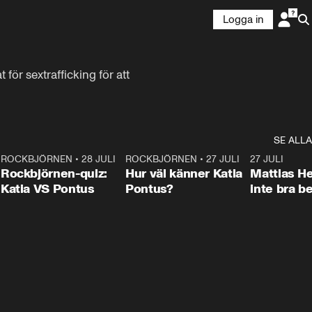
Logga in
r sextrafficking för att 
SE ALLA
7
ROCKBJÖRNEN
•
28 JULI
0:15
ROCKBJÖRNEN
•
27 JULI
0:46
27 JULI
Rockbjörnen-quiz:
Hur väl känner Katia
Mattias He
Katia VS Pontus
Pontus?
inte bra be