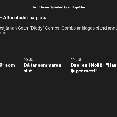
Hem
Serier
Nyheter
Sport
Nöje
Mer
Livsstil
– Aftonbladet på plats
stjärnan Sean "Diddy" Combs. Combs anklagas bland annat fö
uellt.
0:41
29 JULI
0:39
29 JULI
0:4
 är som
Då tar sommaren
Duellen i Noll2 : ”Han
slut
ljuger mest”