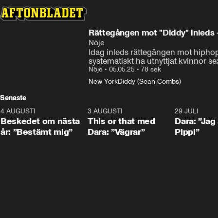
Rättegången mot "Diddy" inleds 
Nöje
Idag inleds rättegången mot hiphop
systematiskt ha utnyttjat kvinnor sex
Nöje
•
05.05.25
•
78 sek
New York
Diddy (Sean Combs)
Senaste
4 AUGUSTI
0:24
3 AUGUSTI
1:02
29 JULI
Beskedet om nästa
This or that med
Dara: ”Jag
år: ”Bestämt mig”
Dara: ”Vägrar”
Pippi”