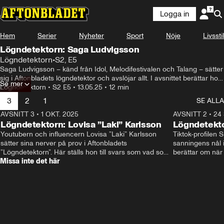
Logga in
Hem
Serier
Nyheter
Sport
Nöje
Livsstil
Lögndetektorn: Saga Ludvigsson
Lögndetektorn
•
S2, E5
Saga Ludvigsson – känd från Idol, Melodifestivalen och Talang – sätter 
sig i Aftonbladets lögndetektor och avslöjar allt. I avsnittet berättar hon 
Se mer
om tårarna i direktsändning, vilka som är i hennes DMs efter 
Lögndetektorn
•
S2 E5
•
13.05.25
•
12 min
Melodifestivalen och mycket mer. Är hon så ärlig som hon säger – 
3
2
1
SE ALLA
eller döljer hon något?
AVSNITT 3
•
1 OKT. 2025
14:32
AVSNITT 2
•
24 
Lögndetektorn: Lovisa ”Laki” Karlsson
Lögndetekt
Youtubern och influencern Lovisa ”Laki” Karlsson 
Tiktok-profilen 
sätter sina nerver på prov i Aftonbladets 
sanningens nål i
”Lögndetektorn”. Här ställs hon till svars som vad som 
berättar om när
Missa inte det här
hände efter SVT:s "Alla dejtar alla”, om varför hon 
tolvåring – och 
egentligen rakade av sitt hår och vad hon egentligen 
inte vill svara p
tycker om Edvin Törnblom.
han döljer?