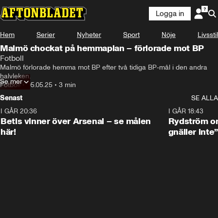
Logga in
Hem
Serier
Nyheter
Sport
Nöje
Livsstil
Malmö chockat på hemmaplan – förlorade mot BP
Fotboll
Malmö förlorade hemma mot BP efter två tidiga BP-mål i den andra 
halvleken.
Se mer
Fotboll
•
05.05.25
•
3 min
Senast
SE ALLA
I GÅR 20:36
1:30
I GÅR 18:43
Betis vinner över Arsenal – se målen
Rydström om
här!
gnäller inte”