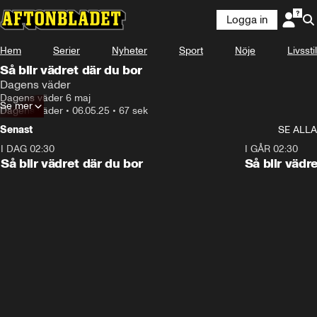
Logga in
Hem
Serier
Nyheter
Sport
Nöje
Livsstil
Så blir vädret där du bor
Dagens väder
Dagens väder 6 maj
Se mer
Dagens väder
•
06.05.25
•
67 sek
Senast
SE ALLA
I DAG 02:30
1:06
I GÅR 02:30
Så blir vädret där du bor
Så blir vädr