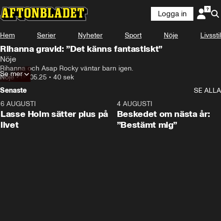
Logga in
Hem
Serier
Nyheter
Sport
Nöje
Livsstil
Rihanna gravid: ”Det känns fantastiskt”
Nöje
Rihanna och Asap Rocky väntar barn igen.
Se mer
Nöje
•
06.05.25
•
40 sek
Senaste
SE ALLA
6 AUGUSTI
1:04
4 AUGUSTI
Lasse Holm sätter plus på
Beskedet om nästa år:
livet
”Bestämt mig”