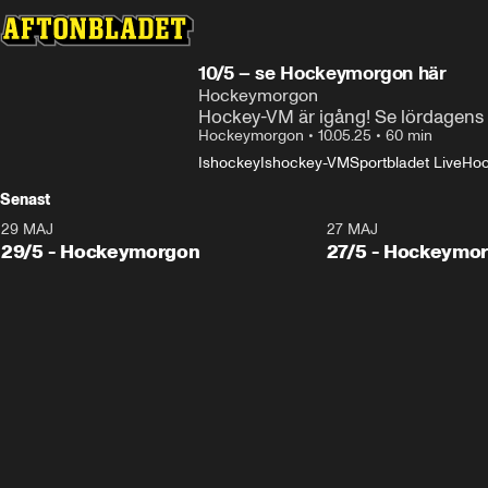
Laddar ...
10/5 – se Hockeymorgon här
Hockeymorgon
Hockey-VM är igång! Se lördagens 
Hockeymorgon
•
10.05.25
•
60 min
Ishockey
Ishockey-VM
Sportbladet Live
Ho
Senast
29 MAJ
27 MAJ
29/5 - Hockeymorgon
27/5 - Hockeymo