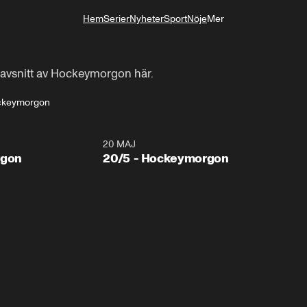
Hem
Serier
Nyheter
Sport
Nöje
Mer
Livsstil
avsnitt av Hockeymorgon här.
ckeymorgon
20 MAJ
rgon
20/5 - Hockeymorgon