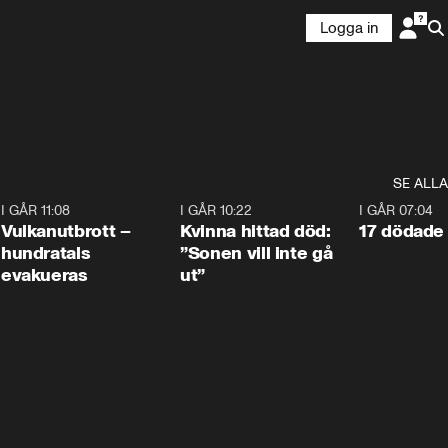
Logga in
SE ALLA
4
I GÅR 11:08
0:27
I GÅR 10:22
1:12
I GÅR 07:04
Vulkanutbrott –
Kvinna hittad död:
17 dödade 
hundratals
”Sonen vill inte gå
evakueras
ut”