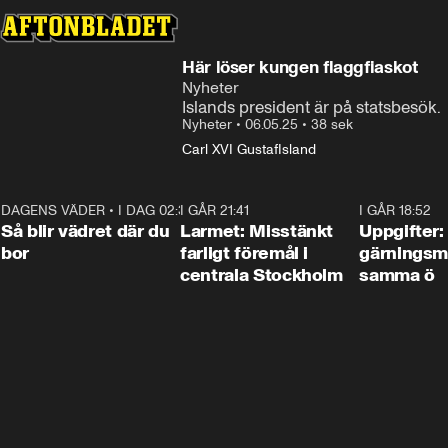
Här löser kungen flaggfiaskot
Nyheter
Islands president är på statsbesök.
Nyheter
•
06.05.25
•
38 sek
Carl XVI Gustaf
Island
DAGENS VÄDER
•
I DAG 02:30
1:06
I GÅR 21:41
0:35
I GÅR 18:52
Så blir vädret där du
Larmet: Misstänkt
Uppgifter:
bor
farligt föremål i
gärningsm
centrala Stockholm
samma ö