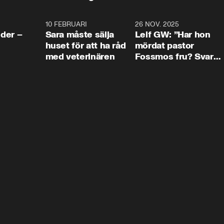
4:24
10 FEBRUARI
4:13
26 NOV. 2025
8:1
der –
Sara måste sälja
Leif GW: ”Har hon
huset för att ha råd
mördat pastor
med veterinären
Fossmos fru? Svar
nej.”