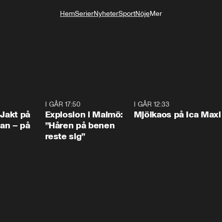
Hem
Serier
Nyheter
Sport
Nöje
Mer
Livsstil
0:33
I GÅR 17:50
1:10
I GÅR 12:33
0:2
 Jakt på
Explosion i Malmö:
Mjölkaos på Ica Maxi
an – på
”Håren på benen
reste sig”