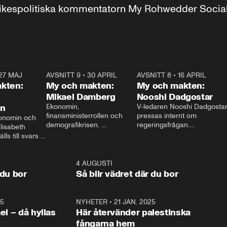
r inrikespolitiska kommentatorn My Rohwedder Soci
27 MAJ
3:51
AVSNITT 9
•
30 APRIL
24:00
AVSNITT 8
•
16 APRIL
25:1
kten:
My och makten:
My och makten:
Mikael Damberg
Nooshi Dadgostar
on
Ekonomin, 
V-ledaren Nooshi Dadgostar
finansministerrollen och 
pressas internt om 
onomin och 
demografikrisen. 
regeringsfrågan.

lisabeth 
Oppositionen ställs till svars 
I Aftonbladets 
ls till svars 
när Socialdemokraternas 
partiledarutfrågning ”My 
stern gästar 
Mikael Damberg gästar My 
och Makten” sätter hon ner 
My och Makten. 
och Makten. 
foten mot kritikerna:

1:06
4 AUGUSTI
1:0
– Vi ställer upp i val. Ska vi 
 du bor
Så blir vädret där du bor
vara med så sitter vi förstås 
25
1:22
NYHETER
•
21 JAN. 2025
0:5
ael – då hyllas
Här återvänder palestinska
fångarna hem