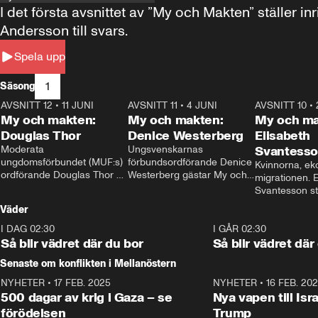
I det första avsnittet av ”My och Makten” ställe
Andersson till svars.
Spela upp
1
Säsong
AVSNITT 12
•
11 JUNI
26:27
AVSNITT 11
•
4 JUNI
23:40
AVSNITT 10
•
My och makten:
My och makten:
My och ma
Douglas Thor
Denice Westerberg
Elisabeth
Moderata 
Ungsvenskarnas 
Svantess
ungdomsförbundet (MUF:s) 
förbundsordförande Denice 
Kvinnorna, ek
ordförande Douglas Thor 
Westerberg gästar My och 
migrationen. E
gästar My och makten. I 
makten. I avsnittet 
Svantesson stäl
avsnittet diskuteras 
diskuteras migrationsfrågan 
när finansmini
Väder
tonårsutvisningarna och hur 
och hur SD ska locka 
Moderaterna ska locka 
kvinnliga väljare. 
I DAG 02:30
1:06
I GÅR 02:30
väljare till valet i höst. 
Så blir vädret där du bor
Så blir vädret där
Senaste om konflikten i Mellanöstern
NYHETER
•
17 FEB. 2025
0:45
NYHETER
•
16 FEB. 20
500 dagar av krig i Gaza – se
Nya vapen till Isr
förödelsen
Trump