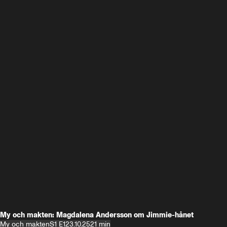
My och makten: Magdalena Andersson om Jimmie-hånet
My och makten
S1 E1
23.10.25
21 min