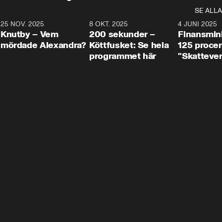
SE ALLA
3
25 NOV. 2025
31:05
8 OKT. 2025
4:29
4 JUNI 2025
Knutby – Vem
200 sekunder –
Finansmin
mördade Alexandra?
Köttfusket: Se hela
125 procent
programmet här
"Skattever
viktig uppg