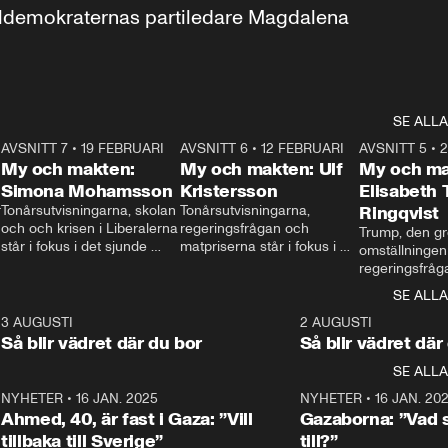
aldemokraternas partiledare Magdalena 
SE ALLA
7
AVSNITT 7
•
19 FEBRUARI
24:30
AVSNITT 6
•
12 FEBRUARI
27:30
AVSNITT 5
•
My och makten:
My och makten: Ulf
My och ma
Simona Mohamsson
Kristersson
Elisabeth
 
Tonårsutvisningarna, skolan 
Tonårsutvisningarna, 
Ringqvist
och och krisen i Liberalerna 
regeringsfrågan och 
Trump, den gr
står i fokus i det sjunde 
matpriserna står i fokus i 
omställningen
avsnittet av ”My och 
det sjätte avsnittet av ”My 
regeringsfråga
makten”. Se när 
och makten”. Se när 
centrum i det 
SE ALLA
Aftonbladets inrikespolitiska 
Aftonbladets inrikespolitiska 
avsnittet av ”
kommentator My 
kommentator My 
6
3 AUGUSTI
1:06
2 AUGUSTI
Makten”. Se nä
Rohwedder ställer 
Rohwedder ställer 
Så blir vädret där du bor
Så blir vädret där
Aftonbladets in
utbildnings- och 
statsminister Ulf Kristersson 
kommentator 
SE ALLA
integrationsminister Simona 
till svars.
Rohwedder stäl
Mohamsson till svars.
Centerpartiets
2
NYHETER
•
16 JAN. 2025
1:01
NYHETER
•
16 JAN. 20
Thand Ring till
Ahmed, 40, är fast i Gaza: ”Vill
Gazaborna: ”Vad s
tillbaka till Sverige”
till?”