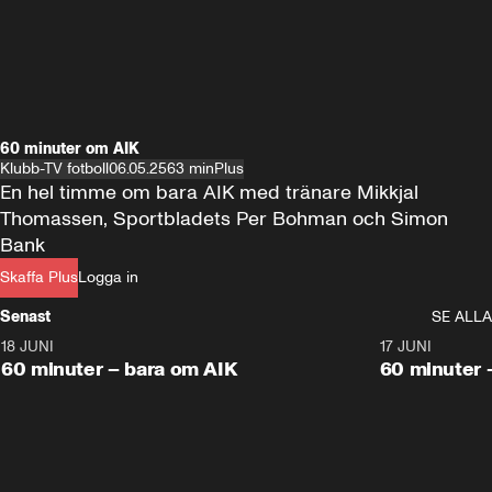
60 minuter om AIK
Klubb-TV fotboll
06.05.25
63 min
Plus
En hel timme om bara AIK med tränare Mikkjal 
Thomassen, Sportbladets Per Bohman och Simon 
Bank
Skaffa Plus
Logga in
Senast
SE ALLA
18 JUNI
1:00:38
17 JUNI
Plus
Plus
60 minuter – bara om AIK
60 minuter