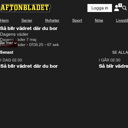
Logga in
Hem
Serier
Nyheter
Sport
Nöje
Livsstil
Så blir vädret där du bor
Dagens väder
Dagens väder 7 maj
Se mer
Dagens väder
•
07.05.25
•
67 sek
Senast
SE ALLA
I DAG 02:30
1:06
I GÅR 02:30
Så blir vädret där du bor
Så blir vädr