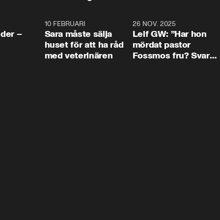
4:24
10 FEBRUARI
4:13
26 NOV. 2025
8:1
der –
Sara måste sälja
Leif GW: ”Har hon
huset för att ha råd
mördat pastor
med veterinären
Fossmos fru? Svar
nej.”