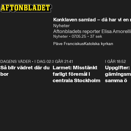
Konklaven samlad – då har vi en 
Nyheter
Aftonbladets reporter Elisa Amorelli
Nyheter
•
07.05.25
•
37 sek
Påve Franciskus
Katolska kyrkan
DAGENS VÄDER
•
I DAG 02:30
1:06
I GÅR 21:41
0:35
I GÅR 18:52
Så blir vädret där du
Larmet: Misstänkt
Uppgifter:
bor
farligt föremål i
gärningsm
centrala Stockholm
samma ö