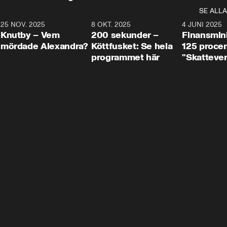
SE ALLA
3
25 NOV. 2025
31:05
8 OKT. 2025
4:29
4 JUNI 2025
Knutby – Vem
200 sekunder –
Finansmin
mördade Alexandra?
Köttfusket: Se hela
125 procent
programmet här
"Skattever
viktig uppg