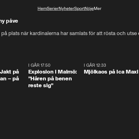
Hem
Serier
Nyheter
Sport
Nöje
Mer
Livsstil
ny påve
 på plats när kardinalerna har samlats för att rösta och utse
0:33
I GÅR 17:50
1:10
I GÅR 12:33
0:2
 Jakt på
Explosion i Malmö:
Mjölkaos på Ica Maxi
an – på
”Håren på benen
reste sig”