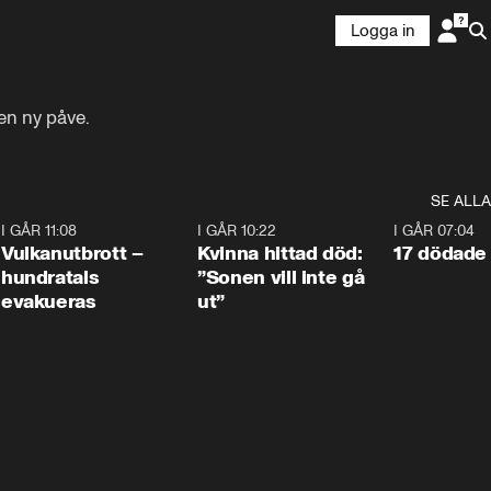
Logga in
 en ny påve.
SE ALLA
4
I GÅR 11:08
0:27
I GÅR 10:22
1:12
I GÅR 07:04
Vulkanutbrott –
Kvinna hittad död:
17 dödade 
hundratals
”Sonen vill inte gå
evakueras
ut”