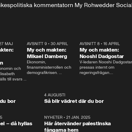
r inrikespolitiska kommentatorn My Rohwedder Soci
27 MAJ
3:51
AVSNITT 9
•
30 APRIL
24:00
AVSNITT 8
•
16 APRIL
25:1
kten:
My och makten:
My och makten:
Mikael Damberg
Nooshi Dadgostar
on
Ekonomin, 
V-ledaren Nooshi Dadgostar
finansministerrollen och 
pressas internt om 
onomin och 
demografikrisen. 
regeringsfrågan.

lisabeth 
Oppositionen ställs till svars 
I Aftonbladets 
ls till svars 
när Socialdemokraternas 
partiledarutfrågning ”My 
stern gästar 
Mikael Damberg gästar My 
och Makten” sätter hon ner 
My och Makten. 
och Makten. 
foten mot kritikerna:

1:06
4 AUGUSTI
1:0
– Vi ställer upp i val. Ska vi 
 du bor
Så blir vädret där du bor
vara med så sitter vi förstås 
25
1:22
NYHETER
•
21 JAN. 2025
0:5
ael – då hyllas
Här återvänder palestinska
fångarna hem