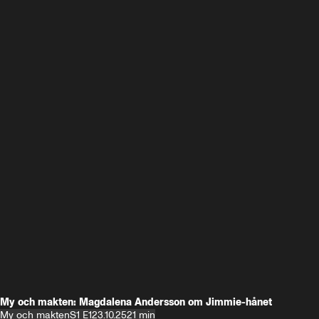
My och makten: Magdalena Andersson om Jimmie-hånet
My och makten
S1 E1
23.10.25
21 min