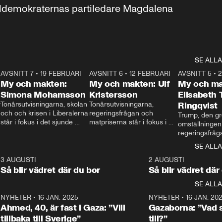
aldemokraternas partiledare Magdalena 
SE ALLA
7
AVSNITT 7
•
19 FEBRUARI
24:30
AVSNITT 6
•
12 FEBRUARI
27:30
AVSNITT 5
•
My och makten:
My och makten: Ulf
My och ma
Simona Mohamsson
Kristersson
Elisabeth
 
Tonårsutvisningarna, skolan 
Tonårsutvisningarna, 
Ringqvist
och och krisen i Liberalerna 
regeringsfrågan och 
Trump, den gr
står i fokus i det sjunde 
matpriserna står i fokus i 
omställningen
avsnittet av ”My och 
det sjätte avsnittet av ”My 
regeringsfråga
makten”. Se när 
och makten”. Se när 
centrum i det 
SE ALLA
Aftonbladets inrikespolitiska 
Aftonbladets inrikespolitiska 
avsnittet av ”
kommentator My 
kommentator My 
6
3 AUGUSTI
1:06
2 AUGUSTI
Makten”. Se nä
Rohwedder ställer 
Rohwedder ställer 
Så blir vädret där du bor
Så blir vädret där
Aftonbladets in
utbildnings- och 
statsminister Ulf Kristersson 
kommentator 
SE ALLA
integrationsminister Simona 
till svars.
Rohwedder stäl
Mohamsson till svars.
Centerpartiets
2
NYHETER
•
16 JAN. 2025
1:01
NYHETER
•
16 JAN. 20
Thand Ring till
Ahmed, 40, är fast i Gaza: ”Vill
Gazaborna: ”Vad s
tillbaka till Sverige”
till?”