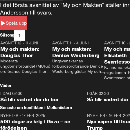
I det första avsnittet av ”My och Makten” ställe
Andersson till svars.
Spela upp
1
Säsong
AVSNITT 12
•
11 JUNI
26:27
AVSNITT 11
•
4 JUNI
23:40
AVSNITT 10
•
My och makten:
My och makten:
My och ma
Douglas Thor
Denice Westerberg
Elisabeth
Moderata 
Ungsvenskarnas 
Svantess
ungdomsförbundet (MUF:s) 
förbundsordförande Denice 
Kvinnorna, ek
ordförande Douglas Thor 
Westerberg gästar My och 
migrationen. E
gästar My och makten. I 
makten. I avsnittet 
Svantesson stäl
avsnittet diskuteras 
diskuteras migrationsfrågan 
när finansmini
Väder
tonårsutvisningarna och hur 
och hur SD ska locka 
Moderaterna ska locka 
kvinnliga väljare. 
I DAG 02:30
1:06
I GÅR 02:30
väljare till valet i höst. 
Så blir vädret där du bor
Så blir vädret där
Senaste om konflikten i Mellanöstern
NYHETER
•
17 FEB. 2025
0:45
NYHETER
•
16 FEB. 20
500 dagar av krig i Gaza – se
Nya vapen till Isr
förödelsen
Trump