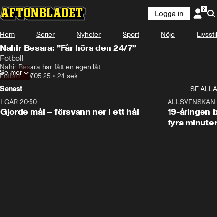
Logga in
Hem
Serier
Nyheter
Sport
Nöje
Livsstil
Nahir Besara: ”Får höra den 24/7”
Fotboll
Nahir Besara har fått en egen låt
Se mer
Fotboll
•
07.05.25
•
24 sek
Senast
SE ALLA
I GÅR 20:50
0:31
ALLSVENSKAN
Gjorde mål – försvann ner i ett hål
19-åringen b
fyra minute