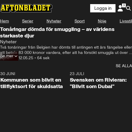
Logga in
Hem
Serier
Nyheter
Sport
Nöje
Livsstil
Tonåringar dömda för smuggling – av världens
starkaste djur
Nyheter
Två tonåringar från Belgien har dömts till antingen ett års fängelse eller 
att betala 83 000 kronor vardera, efter att ha försökt smuggla ut över 5 
Se mer
000 myror från Kenya.
Nyheter
•
12.05.25
•
64 sek
SE ALLA
30 JUNI
1:24
23 JULI
Kommunen som blivit en
Svensken om Rivieran:
tillflyktsort för skuldsatta
"Blivit som Dubai"