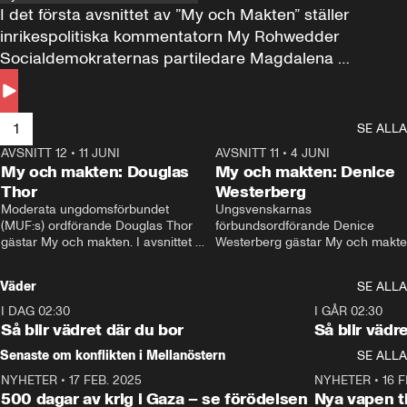
I det första avsnittet av ”My och Makten” ställer 
inrikespolitiska kommentatorn My Rohwedder 
Socialdemokraternas partiledare Magdalena 
Andersson till svars.
1
SE ALLA
AVSNITT 12
•
11 JUNI
26:27
AVSNITT 11
•
4 JUNI
2
My och makten: Douglas
My och makten: Denice
Thor
Westerberg
Moderata ungdomsförbundet 
Ungsvenskarnas 
(MUF:s) ordförande Douglas Thor 
förbundsordförande Denice 
gästar My och makten. I avsnittet 
Westerberg gästar My och makten.
diskuteras tonårsutvisningarna och 
avsnittet diskuteras migrationsfrå
hur Moderaterna ska locka väljare till 
och hur SD ska locka kvinnliga 
Väder
SE ALLA
valet i höst. 
väljare. 
I DAG 02:30
1:06
I GÅR 02:30
Så blir vädret där du bor
Så blir vädr
Senaste om konflikten i Mellanöstern
SE ALLA
NYHETER
•
17 FEB. 2025
0:45
NYHETER
•
16 F
500 dagar av krig i Gaza – se förödelsen
Nya vapen ti