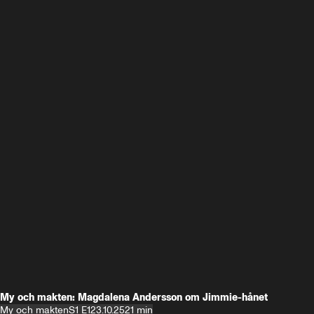
My och makten: Magdalena Andersson om Jimmie-hånet
My och makten
S1 E1
23.10.25
21 min