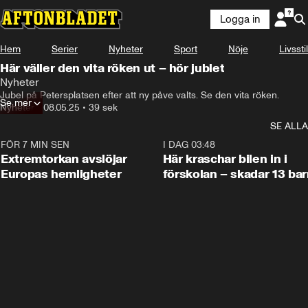
Logga in
Hem
Serier
Nyheter
Sport
Nöje
Livsstil
Här väller den vita röken ut – hör jublet
Nyheter
Jubel på Petersplatsen efter att ny påve valts. Se den vita röken.
Se mer
Nyheter
•
08.05.25
•
39 sek
SE ALLA
FÖR 7 MIN SEN
0:53
I DAG 03:48
Extremtorkan avslöjar
Här kraschar bilen in i
Europas hemligheter
förskolan – skadar 13 bar