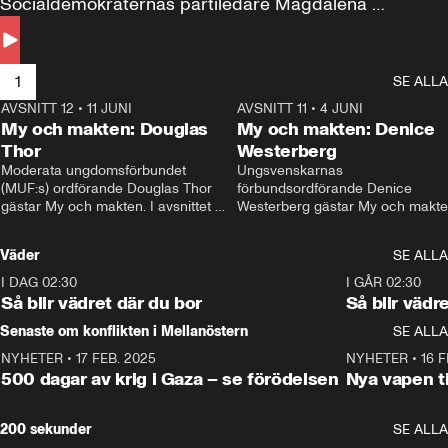
Socialdemokraternas partiledare Magdalena 
Andersson till svars.
1
SE ALLA
AVSNITT 12
•
11 JUNI
26:27
AVSNITT 11
•
4 JUNI
2
My och makten: Douglas
My och makten: Denice
Thor
Westerberg
Moderata ungdomsförbundet 
Ungsvenskarnas 
(MUF:s) ordförande Douglas Thor 
förbundsordförande Denice 
gästar My och makten. I avsnittet 
Westerberg gästar My och makten.
diskuteras tonårsutvisningarna och 
avsnittet diskuteras migrationsfrå
hur Moderaterna ska locka väljare till 
och hur SD ska locka kvinnliga 
Väder
SE ALLA
valet i höst. 
väljare. 
I DAG 02:30
1:06
I GÅR 02:30
Så blir vädret där du bor
Så blir vädr
Senaste om konflikten i Mellanöstern
SE ALLA
NYHETER
•
17 FEB. 2025
0:45
NYHETER
•
16 F
500 dagar av krig i Gaza – se förödelsen
Nya vapen ti
200 sekunder
SE ALLA