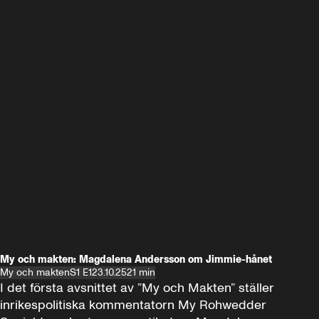
My och makten: Magdalena Andersson om Jimmie-hånet
My och makten
S1 E1
23.10.25
21 min
I det första avsnittet av ”My och Makten” ställer 
inrikespolitiska kommentatorn My Rohwedder 