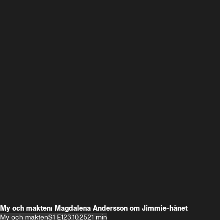
My och makten: Magdalena Andersson om Jimmie-hånet
My och makten
S1 E1
23.10.25
21 min