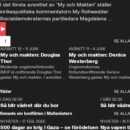
I det första avsnittet av ”My och Makten” ställer 
inrikespolitiska kommentatorn My Rohwedder 
Socialdemokraternas partiledare Magdalena 
Andersson till svars.
1
SE ALLA
AVSNITT 12
•
11 JUNI
26:27
AVSNITT 11
•
4 JUNI
2
My och makten: Douglas
My och makten: Denice
Thor
Westerberg
Moderata ungdomsförbundet 
Ungsvenskarnas 
(MUF:s) ordförande Douglas Thor 
förbundsordförande Denice 
gästar My och makten. I avsnittet 
Westerberg gästar My och makten.
diskuteras tonårsutvisningarna och 
avsnittet diskuteras migrationsfrå
hur Moderaterna ska locka väljare till 
och hur SD ska locka kvinnliga 
Väder
SE ALLA
valet i höst. 
väljare. 
I DAG 02:30
1:06
I GÅR 02:30
Så blir vädret där du bor
Så blir vädr
Senaste om konflikten i Mellanöstern
SE ALLA
NYHETER
•
17 FEB. 2025
0:45
NYHETER
•
16 F
500 dagar av krig i Gaza – se förödelsen
Nya vapen ti