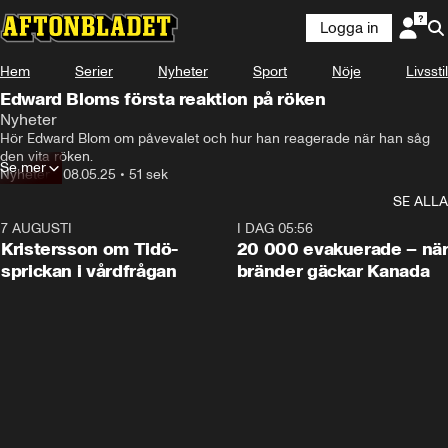
Logga in
Hem
Serier
Nyheter
Sport
Nöje
Livsstil
Edward Bloms första reaktion på röken
Nyheter
Hör Edward Blom om påvevalet och hur han reagerade när han såg 
den vita röken.
Se mer
Nyheter
•
08.05.25
•
51 sek
SE ALLA
7 AUGUSTI
0:42
I DAG 05:56
Kristersson om Tidö-
20 000 evakuerade – nä
sprickan i vårdfrågan
bränder gäckar Kanada