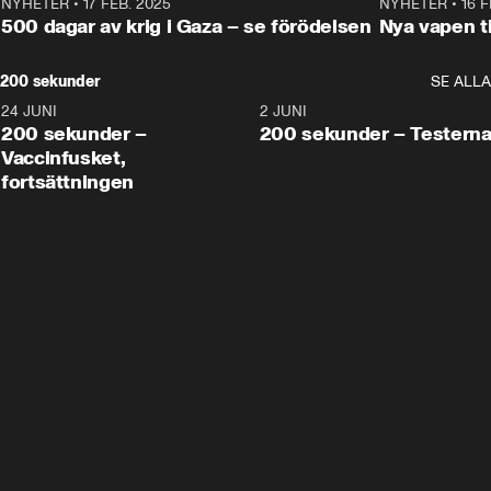
NYHETER
•
17 FEB. 2025
0:45
NYHETER
•
16 F
500 dagar av krig i Gaza – se förödelsen
Nya vapen ti
200 sekunder
SE ALLA
24 JUNI
5:00
2 JUNI
200 sekunder –
200 sekunder – Testern
Vaccinfusket,
fortsättningen