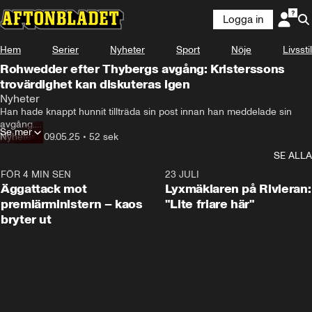
Logga in
Hem
Serier
Nyheter
Sport
Nöje
Livsstil
Rohwedder efter Thybergs avgång: Kristerssons
trovärdighet kan diskuteras igen
Nyheter
Han hade knappt hunnit tillträda sin post innan han meddelade sin 
avgång.

Se mer
Nyheter
•
09.05.25
•
52 sek
"Kristerssons omdöme kan diskuteras igen", säger My Rohwedder.
SE ALLA
FÖR 4 MIN SEN
0:37
23 JULI
Äggattack mot
Lyxmäklaren på Rivieran:
premiärministern – kaos
"Lite friare här"
bryter ut