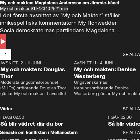
My och makten: Magdalena Andersson om Jimmie-hånet
My och makten
S1 E1
23.10.25
21 min
I det första avsnittet av ”My och Makten” ställer 
inrikespolitiska kommentatorn My Rohwedder 
Socialdemokraternas partiledare Magdalena 
Andersson till svars.
1
SE ALLA
AVSNITT 12
•
11 JUNI
26:27
AVSNITT 11
•
4 JUNI
2
My och makten: Douglas
My och makten: Denice
Thor
Westerberg
Moderata ungdomsförbundet 
Ungsvenskarnas 
(MUF:s) ordförande Douglas Thor 
förbundsordförande Denice 
gästar My och makten. I avsnittet 
Westerberg gästar My och makten.
diskuteras tonårsutvisningarna och 
avsnittet diskuteras migrationsfrå
hur Moderaterna ska locka väljare till 
och hur SD ska locka kvinnliga 
Väder
SE ALLA
valet i höst. 
väljare. 
I DAG 02:30
1:06
I GÅR 02:30
Så blir vädret där du bor
Så blir vädr
Senaste om konflikten i Mellanöstern
SE ALLA