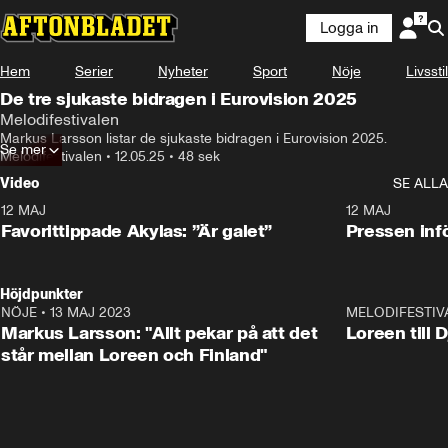
Logga in
Hem
Serier
Nyheter
Sport
Nöje
Livsstil
De tre sjukaste bidragen i Eurovision 2025
Melodifestivalen
Markus Larsson listar de sjukaste bidragen i Eurovision 2025.
Se mer
Melodifestivalen
•
12.05.25
•
48 sek
Video
SE ALLA
12 MAJ
1:04
12 MAJ
Favorittippade Akylas: ”Är galet”
Pressen infö
Höjdpunkter
NÖJE
•
13 MAJ 2023
18:32
MELODIFESTIV
Markus Larsson: "Allt pekar på att det
Loreen till 
står mellan Loreen och Finland"